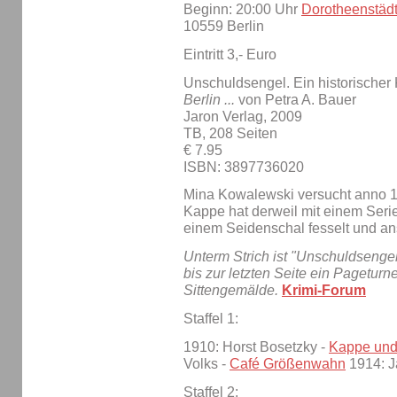
Beginn: 20:00 Uhr
Dorotheenstäd
10559 Berlin
Eintritt 3,- Euro
Unschuldsengel. Ein historischer 
Berlin ...
von Petra A. Bauer
Jaron Verlag, 2009
TB, 208 Seiten
€ 7.95
ISBN: 3897736020
Mina Kowalewski versucht anno 19
Kappe hat derweil mit einem Seri
einem Seidenschal fesselt und an
Unterm Strich ist "Unschuldsengel
bis zur letzten Seite ein Pagetur
Sittengemälde.
Krimi-Forum
Staffel 1:
1910: Horst Bosetzky -
Kappe und 
Volks -
Café Größenwahn
1914: J
Staffel 2: