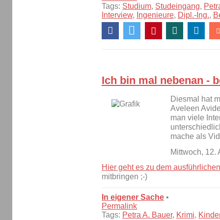
Tags:
Studium
,
Studeingang
,
Petr
Interview
,
Ingenieure
,
Dipl.-Ing.
,
B
Ich bin mal nebenan - b
Diesmal hat m
Aveleen Avide 
man viele Inte
unterschiedlic
mache als Vid
Mittwoch, 12.
Hier geht es zu dem ausführlichen
mitbringen ;-)
In eigener Sache
•
Permalink
Tags:
Petra A. Bauer
,
Krimi
,
Kinde