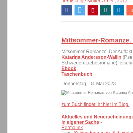
berufstätige Mütter
,
Arbeit
,
2012
Mittsommer-Romanze.
Mitsommer-Romanze. Der Auftak
Katarina Andersson-Wallin
(Pseu
Schweden-Liebesromane), erschi
Ebook
Taschenbuch
Donnerstag, 18. Mai 2023
zum Buch findet ihr hier im Blog.
Aktuelles und Neuerscheinung
In eigener Sache
•
Permalink
Tags:
Schwedenroman
,
Schwede