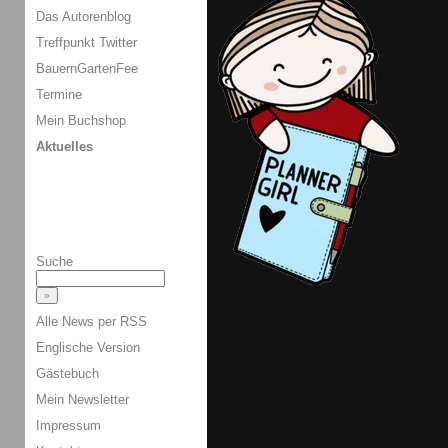
Das Autorenblog
Treffpunkt Twitter
BauernGartenFee
Termine
Mein Buchshop
Aktuelles
Suche
Alle News per RSS
Englische Version
Gästebuch
Mein Newsletter
Impressum