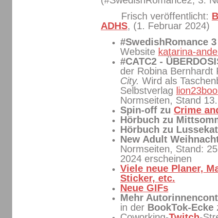
Frisch veröffentlicht:
B
ADHS
, (1. Februar 2024)
#SwedishRomance 
Website
katarina-ande
#CATC2 - ÜBERDOS
der Robina Bernhardt
City.
Wird als Tasche
Selbstverlag
lion23boo
Normseiten, Stand 13
Spin-off zu
Crime and
Hörbuch zu Mittso
Hörbuch zu Lussekat
New Adult Weihnach
Normseiten, Stand: 25
2024 erscheinen
Viele neue Planer, M
Sticker, etc.
Neue GIFs
Mehr Autorinnencont
in der
BookTok-Ecke
Coworking-
Twitch
-St