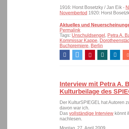
1916: Horst Bosetzky / Jan Eik -
N
Novembertod
1920: Horst Bosetz
Aktuelles und Neuerscheinung
Permalink
Tags:
Unschuldsengel
,
Petra A. B
Kommissar Kappe
,
Dorotheenstä
Buchpremiere
,
Berlin
Interview mit Petra A. 
Kulturbeilage des SPI
Der KulturSPIEGEL hat Autoren zu 
davon war ich.
Das
vollständige Interview
könnt i
nachlesen.
Montag, 27. April 2009