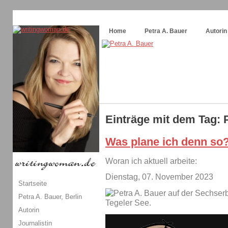
Themenspecial in
writingwomans Autorenblog
:
Wie schreibe ich ein Buch?
Home
Petra A. Bauer
Autorin
Einträge mit dem Tag: 
Was plane ich denn so
Woran ich aktuell arbeite:
Dienstag, 07. November 2023
Startseite
Petra A. Bauer, Berlin
Autorin
Journalistin