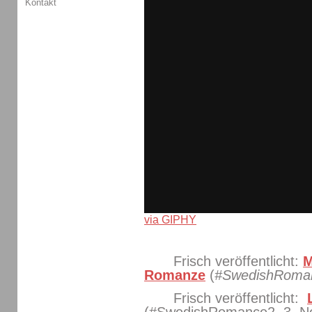
Kontakt
via GIPHY
Frisch veröffentlicht:
M
Romanze
(
#SwedishRoma
Frisch veröffentlicht:
(#SwedishRomance2, 3. N