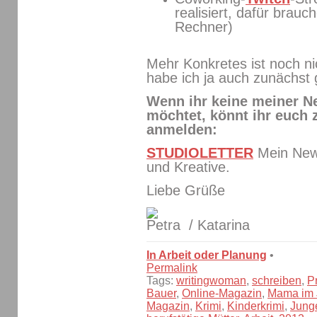
realisiert, dafür brauc
Rechner)
Mehr Konkretes ist noch ni
habe ich ja auch zunächst g
Wenn ihr keine meiner N
möchtet, könnt ihr euch
anmelden:
STUDIOLETTER
Mein News
und Kreative.
Liebe Grüße
/ Katarina
In Arbeit oder Planung
•
Permalink
Tags:
writingwoman
,
schreiben
,
P
Bauer
,
Online-Magazin
,
Mama im 
Magazin
,
Krimi
,
Kinderkrimi
,
Jung