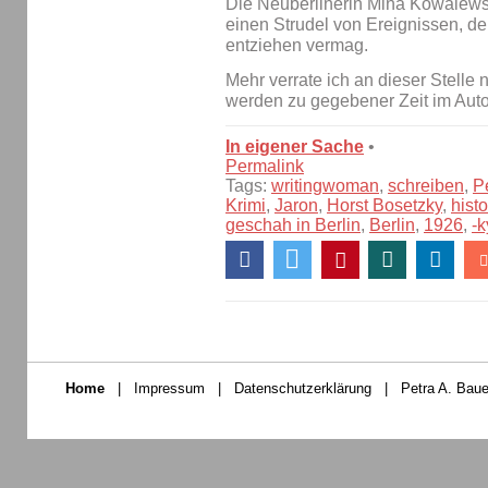
Die Neuberlinerin Mina Kowalewski
einen Strudel von Ereignissen, den
entziehen vermag.
Mehr verrate ich an dieser Stelle 
werden zu gegebener Zeit im Auto
In eigener Sache
•
Permalink
Tags:
writingwoman
,
schreiben
,
P
Krimi
,
Jaron
,
Horst Bosetzky
,
histo
geschah in Berlin
,
Berlin
,
1926
,
-k
Home
|
Impressum
|
Datenschutzerklärung
|
Petra A. Baue