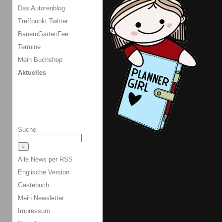
Das Autorenblog
Treffpunkt Twitter
BauernGartenFee
Termine
Mein Buchshop
Aktuelles
Suche
Alle News per RSS
Englische Version
Gästebuch
Mein Newsletter
Impressum