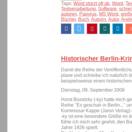
Tags:
Word stürzt oft ab
,
Word
,
Te
Textverarbeitung
,
Software
,
schre
autoren
,
Papyrus
,
MS Word
,
groß
Bücher
,
Buch
,
Autorin
,
Autor
,
Andr
Historischer Berlin-Kri
Damit die Reihe der Veröffentlich
plane und schreibe ich natürlich l
beispielsweise einen historischen
Dienstag, 09. September 2008
Horst Bosetzky (-ky) hatte mich gef
Reihe "Es geschah in Berlin..." 
Kommissar Kappe (Jaron Verlag)
-ky ist eine besondere Größe im 
fühle ich mich sehr geehrt, den B
Jahre 1926 spielt: