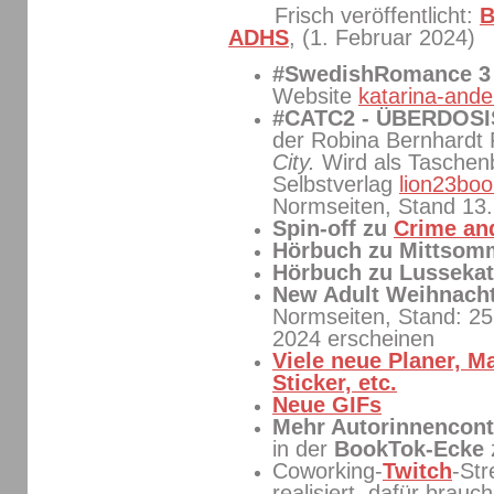
Frisch veröffentlicht:
B
ADHS
, (1. Februar 2024)
#SwedishRomance 
Website
katarina-ande
#CATC2 - ÜBERDOS
der Robina Bernhardt
City.
Wird als Tasche
Selbstverlag
lion23boo
Normseiten, Stand 13
Spin-off zu
Crime and
Hörbuch zu Mittso
Hörbuch zu Lussekat
New Adult Weihnach
Normseiten, Stand: 25
2024 erscheinen
Viele neue Planer, M
Sticker, etc.
Neue GIFs
Mehr Autorinnencont
in der
BookTok-Ecke
Coworking-
Twitch
-St
realisiert, dafür brauc