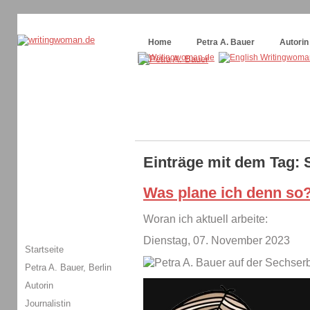
Themenspecial in
writingwomans Autorenblog
:
Wie schreibe ich ein Buch?
Home
Petra A. Bauer
Autorin
Einträge mit dem Tag: 
Was plane ich denn so
Woran ich aktuell arbeite:
Dienstag, 07. November 2023
Startseite
Petra A. Bauer, Berlin
Autorin
Journalistin