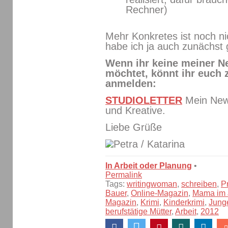
Rechner)
Mehr Konkretes ist noch ni
habe ich ja auch zunächst g
Wenn ihr keine meiner N
möchtet, könnt ihr euch
anmelden:
STUDIOLETTER
Mein News
und Kreative.
Liebe Grüße
/ Katarina
In Arbeit oder Planung
•
Permalink
Tags:
writingwoman
,
schreiben
,
P
Bauer
,
Online-Magazin
,
Mama im 
Magazin
,
Krimi
,
Kinderkrimi
,
Jung
berufstätige Mütter
,
Arbeit
,
2012