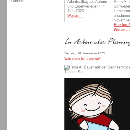
Kontakt
Arbeitsalltag als Autorin
Petra A. 
und Eigenverlegerin im
Schwede
Jahr 2023...
Liebesro
Weiter ...
erschien
November
Hier kauf
Weiter ...
Dienstag, 07. November 2023
Was plane ich denn so?