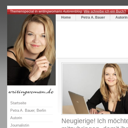
Themenspecial in
writingwomans Autorenblog
:
Wie schreibe ich ein Buch?
Home
Petra A. Bauer
Autorin
Startseite
Petra A. Bauer, Berlin
Autorin
Neugierige! Ich möchte
Journalistin