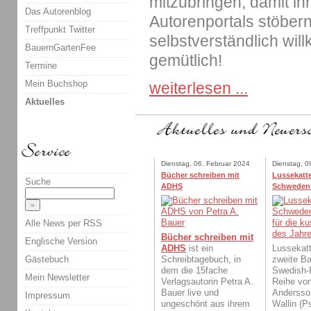
mitzubringen, damit ih
Das Autorenblog
Autorenportals stöbern
Treffpunkt Twitter
selbstverständlich wil
BauernGartenFee
gemütlich!
Termine
Mein Buchshop
weiterlesen ...
Aktuelles
Dienstag, 06. Februar 2024
Dienstag, 0
Bücher schreiben mit
Lussekatte
Suche
ADHS
Schweden
Alle News per RSS
Bücher schreiben mit
Englische Version
ADHS
ist ein
Lussekatt
Gästebuch
Schreibtagebuch, in
zweite Ba
dem die 15fache
Swedish-
Mein Newsletter
Verlagsautorin Petra A.
Reihe von
Bauer live und
Andersso
Impressum
ungeschönt aus ihrem
Wallin (