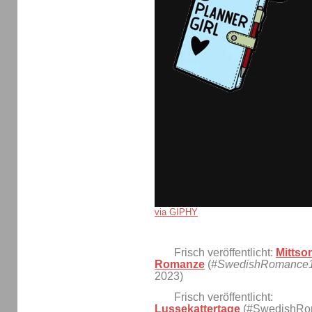
via GIPHY
Frisch veröffentlicht:
Mittso
Romanze
(
#SwedishRomance
2023)
Frisch veröffentlicht:
Lussekattertage
(#SwedishRo