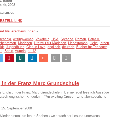
A. Bauer
idt, 2008
8-20487-6
ESTELL-LINK
und Neuerscheinungen
•
prachig
,
writingwoman
,
Vokabeln
,
USA
,
Sprache
,
Roman
,
Petra A.
chenroman
,
Mädchen
,
Literatur für Mädchen
,
Liebesroman
,
Liebe
,
lernen
,
idt
,
Jugendbuch
,
Girls in Love
,
englisch
,
deutsch
,
Bücher für Teenager
,
ch
,
Berlin
,
Autorin
,
ab 12
 in der Franz Marc Grundschule
rs Englisch der Franz Marc Grundschule in Berlin-Tegel lese ich Auszüge
tsch-englischen Kinderkrimi "An exciting Cruise - Eine abenteuerliche
, 25. September 2008
Wieder einmal bin ich in Sachen zweisprachiger Lesung unterwegs.