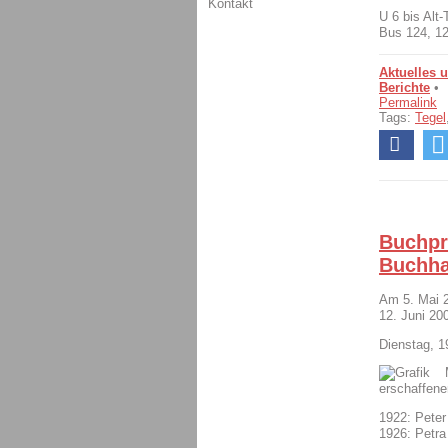
Kontakt
U 6 bis Alt-
Bus 124, 12
Aktuelles 
Berichte
•
Permalink
Tags:
Tegel
Buchpr
Buchha
Am 5. Mai 
12. Juni 20
Dienstag, 1
erschaffen
1922: Peter
1926: Petra