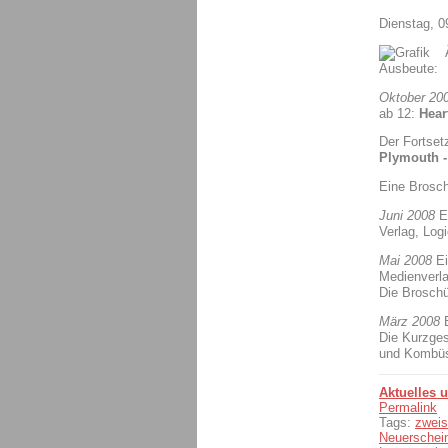
Dienstag, 
Ausbeute:
Oktober 20
ab 12:
Hear
Der Fortset
Plymouth -
Eine Brosch
Juni 2008
Ei
Verlag, Log
Mai 2008
Ei
Medienverl
Die Broschü
März 2008
E
Die Kurzge
und Kombüse
Aktuelles 
Permalink
Tags:
zweis
Neuerschei