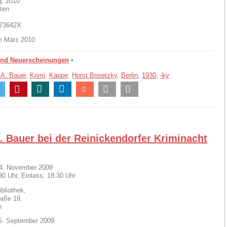
g, 2010
ten
773642X
m März 2010
und Neuerscheinungen
•
 A. Bauer
,
Krimi
,
Kappe
,
Horst Bosetzky
,
Berlin
,
1930
,
-ky
. Bauer bei der Reinickendorfer Kriminacht
4. November 2009
30 Uhr, Einlass: 18:30 Uhr
bliothek,
raße 19,
n
15. September 2009