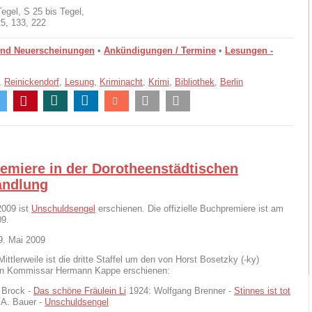
Tegel, S 25 bis Tegel,
5, 133, 222
und Neuerscheinungen
•
Ankündigungen / Termine
•
Lesungen -
,
Reinickendorf
,
Lesung
,
Kriminacht
,
Krimi
,
Bibliothek
,
Berlin
emiere in der Dorotheenstädtischen
ndlung
2009 ist
Unschuldsengel
erschienen. Die offizielle Buchpremiere ist am
09.
9. Mai 2009
Mittlerweile ist die dritte Staffel um den von Horst Bosetzky (-ky)
en Kommissar Hermann Kappe erschienen:
 Brock -
Das schöne Fräulein Li
1924: Wolfgang Brenner -
Stinnes ist tot
 A. Bauer -
Unschuldsengel