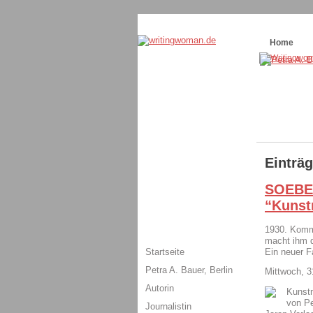
Themenspecial in
writingwomans Autorenbl
Home
Einträg
SOEBEN
“Kunst
1930. Kommi
macht ihm 
Startseite
Ein neuer F
Petra A. Bauer, Berlin
Mittwoch, 3
Autorin
Kunstm
von Pe
Journalistin