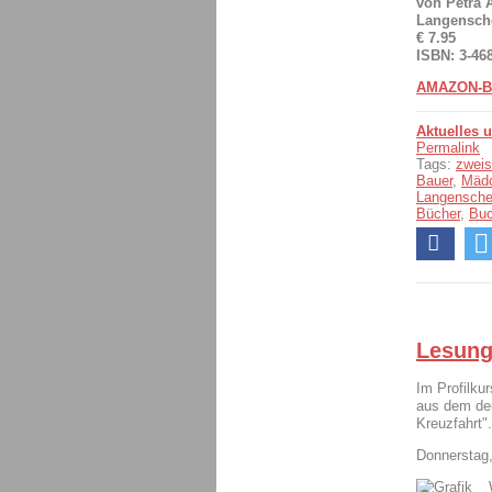
von Petra 
Langensche
€ 7.95
ISBN: 3-46
AMAZON-B
Aktuelles 
Permalink
Tags:
zweis
Bauer
,
Mäd
Langensche
Bücher
,
Bu
Lesung
Im Profilku
aus dem deu
Kreuzfahrt".
Donnerstag