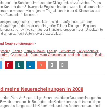
 diesmal, die Schüler beim Lesen der Dialoge mit einzubeziehen. Da es
en Kurs mit dem Schwerpunkt Englisch handelt, werde ich diesmal nicht
ersetzen müssen, wie an jenem Tag, als ich in einer 6. Klasse las und
 nur Französisch konnte...
achigen Langenscheidt-Lernlektüren sind so aufgebaut, dass der
 deutsch geschrieben ist und ein großer Teil der Dialoge in Englisch,
der englische Text logisch aus der Handlung ergeben muss. Unbekannte
d unten auf den Seiten jeweils extra erklärt.
und Neuerscheinungen
•
prachig
,
Schule
,
Petra A. Bauer
,
Lesung
,
Lernlektüre
,
Langenscheidt
,
rkrimi
,
Grundschule
,
Franz Marc Grundschule
,
englisch
,
deutsch
,
Berlin
,
ung
nd meine Neuerscheinungen in 2008
sentiert Petra A. Bauer drei große und drei kleine Neuerscheinungen im
 Erwachsenenbereich. Besonders die Kinder können sich freuen, denn
tzungen des Langenscheidt-Kinderkrimis und des Mädchenromans sind