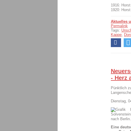
1916: Horst
1920: Horst
Aktuelles 
Permalink
Tags:
Unsch
Kappe
,
Dor
Neuers
- Herz 
Pünktlich z
Langensche
Dienstag, 
Solvenstein
nach Berlin
Eine deuts