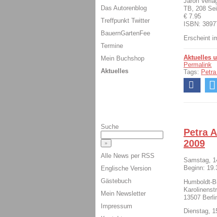
Jaron Verla
Das Autorenblog
TB, 208 Sei
€ 7.95
Treffpunkt Twitter
ISBN: 389
BauernGartenFee
Erscheint i
Termine
Aktuelles 
Mein Buchshop
Permalink
Aktuelles
Tags:
Petra
Suche
Petra A
2009
Alle News per RSS
Samstag, 1
Beginn: 19.
Englische Version
Gästebuch
Humboldt-Bi
Karolinenst
Mein Newsletter
13507 Berli
Impressum
Dienstag, 