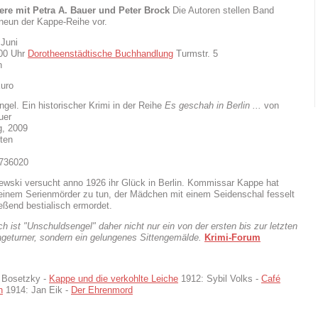
re mit Petra A. Bauer und Peter Brock
Die Autoren stellen Band
neun der Kappe-Reihe vor.
 Juni
:00 Uhr
Dorotheenstädtische Buchhandlung
Turmstr. 5
n
Euro
gel. Ein historischer Krimi in der Reihe
Es geschah in Berlin ...
von
uer
g, 2009
ten
736020
wski versucht anno 1926 ihr Glück in Berlin. Kommissar Kappe hat
 einem Serienmörder zu tun, der Mädchen mit einem Seidenschal fesselt
eßend bestialisch ermordet.
h ist "Unschuldsengel" daher nicht nur ein von der ersten bis zur letzten
ageturner, sondern ein gelungenes Sittengemälde.
Krimi-Forum
 Bosetzky -
Kappe und die verkohlte Leiche
1912: Sybil Volks -
Café
n
1914: Jan Eik -
Der Ehrenmord