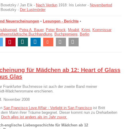
 Bosetzky / Jan Eik -
Nach Verdun
1918: Iris Leister -
Novembertod
 Bosetzky -
Der Lustmörder
und Neuerscheinungen
•
Lesungen - Berichte
•
uldsengel
,
Petra A. Bauer
,
Peter Brock
,
Moabit
,
Krimi
,
Kommissar
otheenstädtische Buchhandlung
,
Buchpremiere
,
Berlin
cheinung für Mädchen ab 12: Heart of Glass
aus Glas
ur Frankfurter Buchmesse ist auch der zweite Band meiner
idt-Mädchenromane erschienen.
04. November 2008
In
San Francisco Love Affair - Verliebt in San Francisco
ist Britt
 dem Mann ihrer Träume begegnet. Dieser kommt nun zu Dreharbeiten
.
Doch alles ist anders als im Jahr zuvor.
ch-englische Liebesgeschichte für Mädchen ab 12