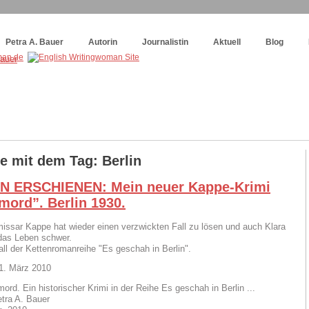
og
:
Wie schreibe ich ein Buch?
Petra A. Bauer
Autorin
Journalistin
Aktuell
Blog
e mit dem Tag: Berlin
 ERSCHIENEN: Mein neuer Kappe-Krimi
mord”. Berlin 1930.
ssar Kappe hat wieder einen verzwickten Fall zu lösen und auch Klara
das Leben schwer.
all der Kettenromanreihe "Es geschah in Berlin".
1. März 2010
ord. Ein historischer Krimi in der Reihe Es geschah in Berlin ...
tra A. Bauer