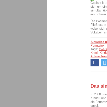
Geplant ist
sich um ein
simultan üb
ein Schüler
Die zweispr
Fließtext in
wobei sich 
Vokabeln sin
Aktuelles 
Permalink
Tags:
zweis
Krimi
,
Kinde
Autorenles
Das si
In 2008 prä
Kinder- und
die Fortse
dabei.