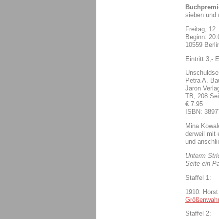
Buchpremie
sieben und 
Freitag, 12.
Beginn: 20
10559 Berli
Eintritt 3,- 
Unschuldsen
Petra A. Ba
Jaron Verla
TB, 208 Sei
€ 7.95
ISBN: 3897
Mina Kowale
derweil mit
und anschli
Unterm Stric
Seite ein P
Staffel 1:
1910: Horst
Größenwah
Staffel 2: