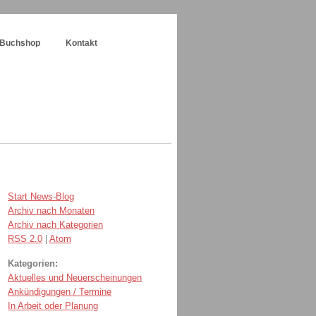
Buchshop
Kontakt
Start News-Blog
Archiv nach Monaten
Archiv nach Kategorien
RSS 2.0
|
Atom
Kategorien:
Aktuelles und Neuerscheinungen
Ankündigungen / Termine
In Arbeit oder Planung