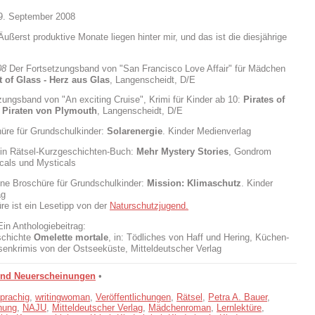
09. September 2008
Äußerst produktive Monate liegen hinter mir, und das ist die diesjährige
08
Der Fortsetzungsband von "San Francisco Love Affair" für Mädchen
t of Glass - Herz aus Glas
, Langenscheidt, D/E
zungsband von "An exciting Cruise", Krimi für Kinder ab 10:
Pirates of
 Piraten von Plymouth
, Langenscheidt, D/E
üre für Grundschulkinder:
Solarenergie
. Kinder Medienverlag
n Rätsel-Kurzgeschichten-Buch:
Mehr Mystery Stories
, Gondrom
icals und Mysticals
ne Broschüre für Grundschulkinder:
Mission: Klimaschutz
. Kinder
ag
re ist ein Lesetipp von der
Naturschutzjugend.
in Anthologiebeitrag:
schichte
Omelette mortale
, in: Tödliches von Haff und Hering, Küchen-
nkrimis von der Ostseeküste, Mitteldeutscher Verlag
und Neuerscheinungen
•
prachig
,
writingwoman
,
Veröffentlichungen
,
Rätsel
,
Petra A. Bauer
,
nung
,
NAJU
,
Mitteldeutscher Verlag
,
Mädchenroman
,
Lernlektüre
,