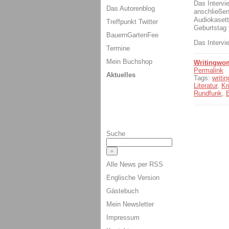
Das Intervie
Das Autorenblog
anschließen
Audiokasett
Treffpunkt Twitter
Geburtstag 
BauernGartenFee
Das Intervie
Termine
Mein Buchshop
Writingwo
Permalink
Aktuelles
Tags:
writi
Literatur
,
Kr
Rundfunk
,
B
Suche
Alle News per RSS
Englische Version
Gästebuch
Mein Newsletter
Impressum