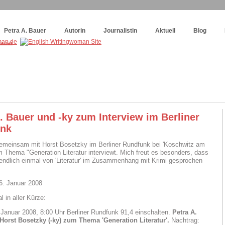
og
:
Wie schreibe ich ein Buch?
Petra A. Bauer
Autorin
Journalistin
Aktuell
Blog
. Bauer und -ky zum Interview im Berliner
nk
emeinsam mit Horst Bosetzky im Berliner Rundfunk bei 'Koschwitz am
 Thema "Generation Literatur interviewt. Mich freut es besonders, dass
 endlich einmal von 'Literatur' im Zusammenhang mit Krimi gesprochen
6. Januar 2008
 in aller Kürze:
. Januar 2008, 8:00 Uhr Berliner Rundfunk 91,4 einschalten.
Petra A.
Horst Bosetzky (-ky) zum Thema 'Generation Literatur'.
Nachtrag: