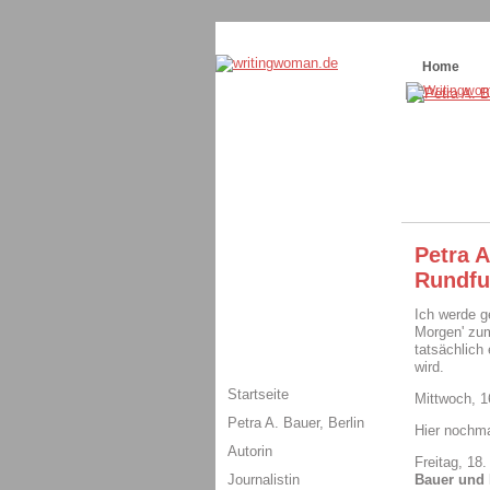
Themenspecial in
writingwomans Autorenbl
Home
Petra A
Rundfu
Ich werde g
Morgen' zum
tatsächlich
wird.
Startseite
Mittwoch, 1
Petra A. Bauer, Berlin
Hier nochmal
Autorin
Freitag, 18
Journalistin
Bauer und 