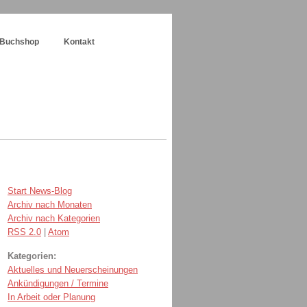
Buchshop
Kontakt
Start News-Blog
Archiv nach Monaten
Archiv nach Kategorien
RSS 2.0
|
Atom
Kategorien:
Aktuelles und Neuerscheinungen
Ankündigungen / Termine
In Arbeit oder Planung