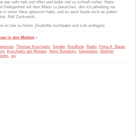
w war sehr nett und offen und leider viel zu schnell vorbei. Hatte
d Gelegenheit mit dem Mann zu plauschen, den ich jahrelang via
e in unser Haus gelassen habe, und es auch heute noch an jedem
tue: Rolf Zuckowski.
w ist hier zu hören. [Audiofile hochladen und Link einfügen]
man in den Medien
•
ngwoman
,
Thomas Koschwitz
,
Sender
,
Rundfunk
,
Radio
,
Petra A. Bauer
,
imi
,
Koschwitz am Morgen
,
Horst Bosetzky
,
Generation
,
Berliner
erlin
,
-ky