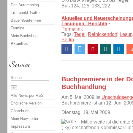
U 6 bis Alt-Tegel, S 25 bis Tegel,
Das Autorenblog
Bus 124, 125, 133, 222
Treffpunkt Twitter
Aktuelles und Neuerscheinung
BauernGartenFee
Lesungen - Berichte
•
Termine
Permalink
Tags:
Tegel
,
Reinickendorf
,
Lesun
Mein Buchshop
Berlin
Aktuelles
Buchpremiere in der D
Suche
Buchhandlung
Alle News per RSS
Am 5. Mai 2009 ist
Unschuldseng
Buchpremiere ist am 12. Juni 200
Englische Version
Gästebuch
Dienstag, 19. Mai 2009
Mein Newsletter
Mittlerweile ist die drit
Impressum
(-ky) erschaffenen Kommissar He