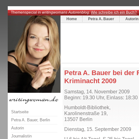
Themenspecial in
writingwomans Autorenblog
:
Wie schreibe ich ein Buch?
Home
Petra A. Bauer
Autorin
Petra A. Bauer bei der 
Kriminacht 2009
Samstag, 14. November 2009
Beginn: 19.30 Uhr, Einlass: 18:30
Humboldt-Bibliothek,
Startseite
Karolinenstraße 19,
13507 Berlin
Petra A. Bauer, Berlin
Autorin
Dienstag, 15. September 2009
Journalistin