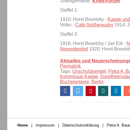
Sittengemälde.
Krimi-Forum
Staffel 1:
1910: Horst Bosetzky -
Kappe und 
Volks -
Café Größenwahn
1914: J
Staffel 2:
1916: Horst Bosetzky / Jan Eik -
N
Novembertod
1920: Horst Bosetz
Aktuelles und Neuerscheinung
Permalink
Tags:
Unschuldsengel
,
Petra A. B
Kommissar Kappe
,
Dorotheenstä
Buchpremiere
,
Berlin
Home
|
Impressum
|
Datenschutzerklärung
|
Petra A. Baue