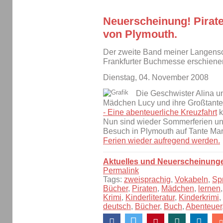
Neuerscheinung! Pirate
von Plymouth.
Der zweite Band meiner Langensche
Frankfurter Buchmesse erschiene
Dienstag, 04. November 2008
Die Geschwister Alina un
Mädchen Lucy und ihre Großtante 
- Eine abenteuerliche Kreuzfahrt
k
Nun sind wieder Sommerferien und
Besuch in Plymouth auf Tante Mar
Ferien wieder aufregend werden.
Aktuelles und Neuerscheinung
Permalink
Tags:
zweisprachig
,
Vokabeln
,
Sp
Bücher
,
Piraten
,
Mädchen
,
lernen
Krimi
,
Kinderliteratur
,
Kinderkrimi
,
deutsch
,
Bücher
,
Buch
,
Abenteuer