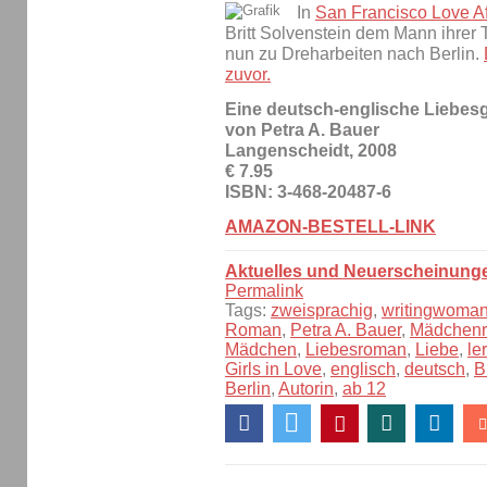
In
San Francisco Love Aff
Britt Solvenstein dem Mann ihrer
nun zu Dreharbeiten nach Berlin.
zuvor.
Eine deutsch-englische Liebes
von Petra A. Bauer
Langenscheidt, 2008
€ 7.95
ISBN: 3-468-20487-6
AMAZON-BESTELL-LINK
Aktuelles und Neuerscheinung
Permalink
Tags:
zweisprachig
,
writingwoma
Roman
,
Petra A. Bauer
,
Mädchen
Mädchen
,
Liebesroman
,
Liebe
,
le
Girls in Love
,
englisch
,
deutsch
,
B
Berlin
,
Autorin
,
ab 12