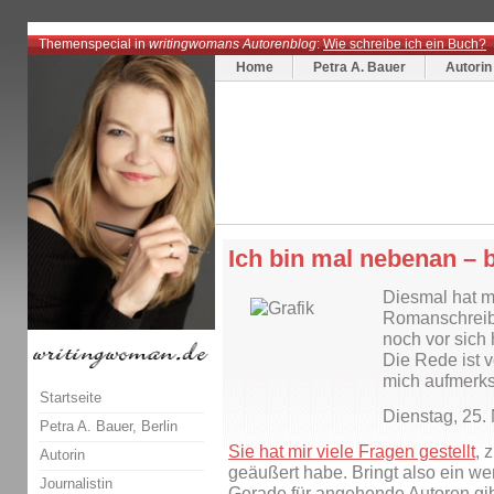
Themenspecial in
writingwomans Autorenblog
:
Wie schreibe ich ein Buch?
Home
Petra A. Bauer
Autorin
Ich bin mal nebenan – b
Diesmal hat m
Romanschreiber
noch vor sich 
Die Rede ist 
mich aufmerk
Startseite
Dienstag, 25
Petra A. Bauer, Berlin
Sie hat mir viele Fragen gestellt
, 
Autorin
geäußert habe. Bringt also ein wen
Journalistin
Gerade für angehende Autoren gi