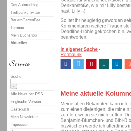
Das Autorenblog
Denkanstöße, wie mir Lilly bestät
hast, Lilly :-)
Treffpunkt Twitter
BauernGartenFee
Solltet ihr neugierig geworden sein
Kommentaren weitere Fragen stell
Termine
Deadline-Höhle gekrochen bin, we
Mein Buchshop
beantworten.
Aktuelles
In eigener Sache
•
Permalink
Suche
Meine aktuelle Kolumne:
Alle News per RSS
Englische Version
Meine alten Bekannten kann ich i
zum einen diejenigen, die mir ein 
Gästebuch
zurufen, wenn sie mich treffen. D
Mein Newsletter
Benjamin-Blümchen- und Bibi-Bl
Impressum
Inzwischen werde ich allerdings i