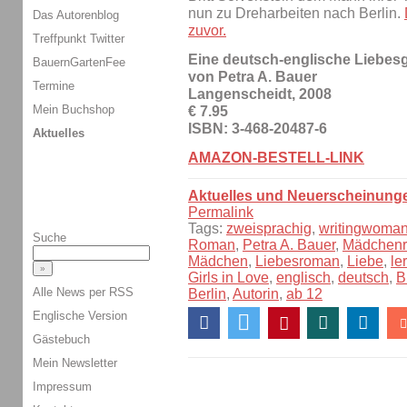
nun zu Dreharbeiten nach Berlin.
Das Autorenblog
zuvor.
Treffpunkt Twitter
Eine deutsch-englische Liebes
BauernGartenFee
von Petra A. Bauer
Termine
Langenscheidt, 2008
Mein Buchshop
€ 7.95
ISBN: 3-468-20487-6
Aktuelles
AMAZON-BESTELL-LINK
Aktuelles und Neuerscheinung
Permalink
Tags:
zweisprachig
,
writingwoma
Suche
Roman
,
Petra A. Bauer
,
Mädchen
Mädchen
,
Liebesroman
,
Liebe
,
le
Girls in Love
,
englisch
,
deutsch
,
B
Alle News per RSS
Berlin
,
Autorin
,
ab 12
Englische Version
Gästebuch
Mein Newsletter
Impressum