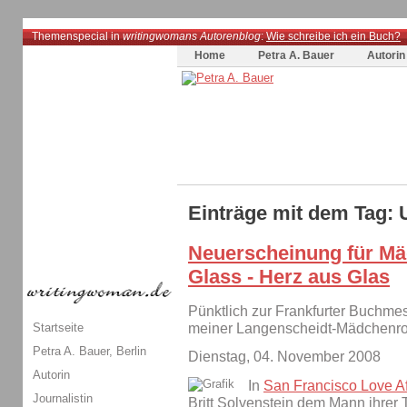
Themenspecial in
writingwomans Autorenblog
:
Wie schreibe ich ein Buch?
Home
Petra A. Bauer
Autorin
Einträge mit dem Tag:
Neuerscheinung für Mäd
Glass - Herz aus Glas
Pünktlich zur Frankfurter Buchme
Startseite
meiner Langenscheidt-Mädchenr
Petra A. Bauer, Berlin
Dienstag, 04. November 2008
Autorin
In
San Francisco Love Aff
Journalistin
Britt Solvenstein dem Mann ihrer