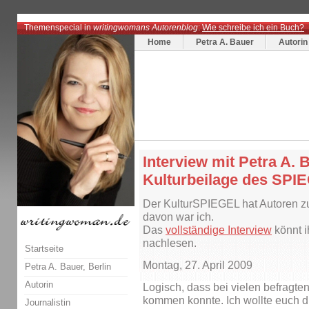
Themenspecial in
writingwomans Autorenblog
:
Wie schreibe ich ein Buch?
Home
Petra A. Bauer
Autorin
Interview mit Petra A. 
Kulturbeilage des SPI
Der KulturSPIEGEL hat Autoren zu 
davon war ich.
Das
vollständige Interview
könnt i
nachlesen.
Startseite
Montag, 27. April 2009
Petra A. Bauer, Berlin
Autorin
Logisch, dass bei vielen befragten
kommen konnte. Ich wollte euch di
Journalistin