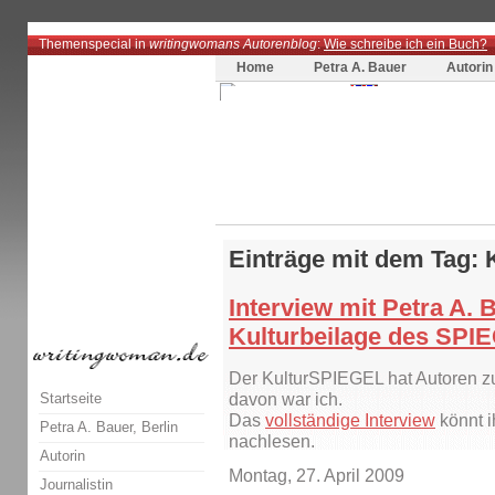
Themenspecial in
writingwomans Autorenblog
:
Wie schreibe ich ein Buch?
Home
Petra A. Bauer
Autorin
Einträge mit dem Tag: 
Interview mit Petra A. 
Kulturbeilage des SPI
Der KulturSPIEGEL hat Autoren zu 
Startseite
davon war ich.
Das
vollständige Interview
könnt i
Petra A. Bauer, Berlin
nachlesen.
Autorin
Montag, 27. April 2009
Journalistin