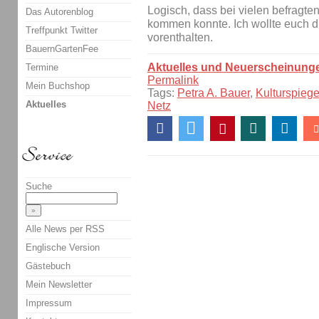
Logisch, dass bei vielen befragten
Das Autorenblog
kommen konnte. Ich wollte euch di
Treffpunkt Twitter
vorenthalten.
BauernGartenFee
Aktuelles und Neuerscheinung
Termine
Permalink
Mein Buchshop
Tags:
Petra A. Bauer
,
Kulturspiege
Aktuelles
Netz
Suche
Alle News per RSS
Englische Version
Gästebuch
Mein Newsletter
Impressum