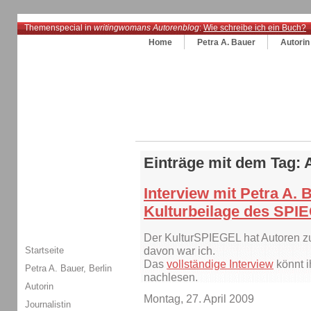
Themenspecial in
writingwomans Autorenblog
:
Wie schreibe ich ein Buch?
Home
Petra A. Bauer
Autorin
Einträge mit dem Tag: 
Interview mit Petra A. 
Kulturbeilage des SPI
Der KulturSPIEGEL hat Autoren zu 
Startseite
davon war ich.
Das
vollständige Interview
könnt i
Petra A. Bauer, Berlin
nachlesen.
Autorin
Montag, 27. April 2009
Journalistin