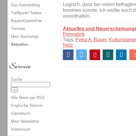
Logisch, dass bei vielen befragten
Das Autorenblog
kommen konnte. Ich wollte euch di
Treffpunkt Twitter
vorenthalten.
BauernGartenFee
Aktuelles und Neuerscheinung
Termine
Permalink
Mein Buchshop
Tags:
Petra A. Bauer
,
Kulturspiege
Aktuelles
Netz
Suche
Alle News per RSS
Englische Version
Gästebuch
Mein Newsletter
Impressum