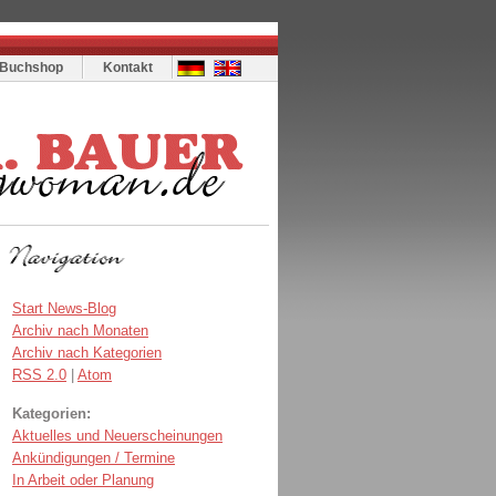
Buchshop
Kontakt
Start News-Blog
Archiv nach Monaten
Archiv nach Kategorien
RSS 2.0
|
Atom
Kategorien:
Aktuelles und Neuerscheinungen
Ankündigungen / Termine
In Arbeit oder Planung