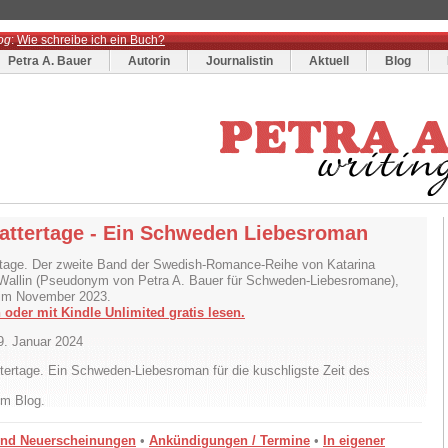
og
:
Wie schreibe ich ein Buch?
Petra A. Bauer
Autorin
Journalistin
Aktuell
Blog
attertage - Ein Schweden Liebesroman
tage. Der zweite Band der Swedish-Romance-Reihe von Katarina
Wallin (Pseudonym von Petra A. Bauer für Schweden-Liebesromane),
 im November 2023.
 oder mit Kindle Unlimited gratis lesen.
9. Januar 2024
im Blog.
und Neuerscheinungen
•
Ankündigungen / Termine
•
In eigener