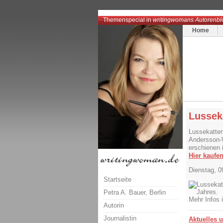
Themenspecial in
writingwomans Autorenbl
Home
Lussek
Lussekatter
Andersson-
erschienen
Hier kaufen
Dienstag, 0
Startseite
Petra A. Bauer, Berlin
Mehr Infos 
Autorin
Journalistin
Aktuelles 