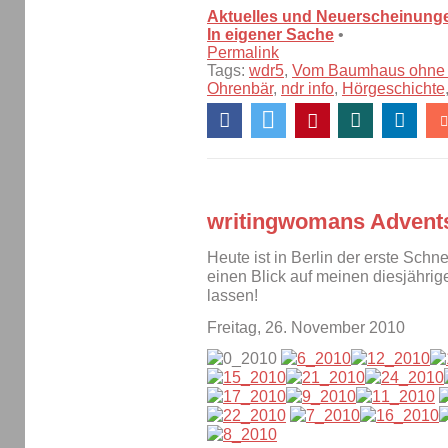
Aktuelles und Neuerscheinung
In eigener Sache
•
Permalink
Tags:
wdr5
,
Vom Baumhaus ohne
Ohrenbär
,
ndr info
,
Hörgeschichte
writingwomans Advent
Heute ist in Berlin der erste Schn
einen Blick auf meinen diesjähri
lassen!
Freitag, 26. November 2010