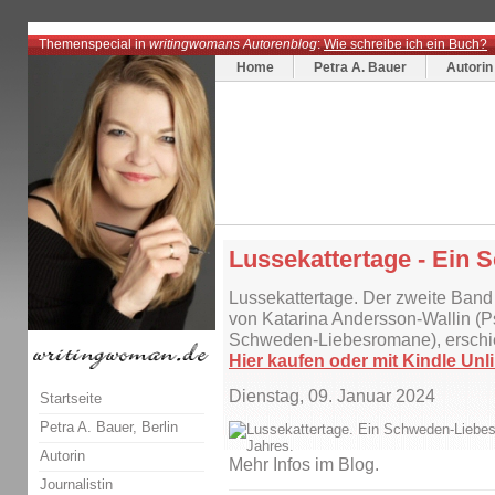
Themenspecial in
writingwomans Autorenblog
:
Wie schreibe ich ein Buch?
Home
Petra A. Bauer
Autorin
Lussekattertage - Ein
Lussekattertage. Der zweite Ba
von Katarina Andersson-Wallin (P
Schweden-Liebesromane), ersch
Hier kaufen oder mit Kindle Unli
Dienstag, 09. Januar 2024
Startseite
Petra A. Bauer, Berlin
Autorin
Mehr Infos im Blog.
Journalistin