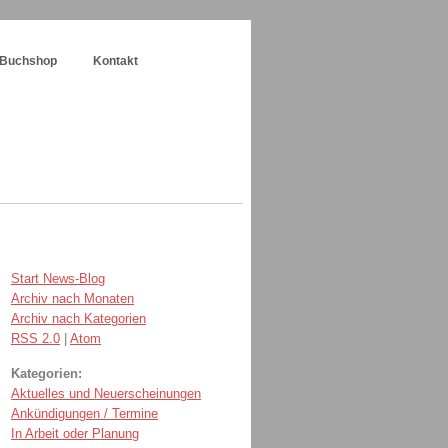
Buchshop
Kontakt
Start News-Blog
Archiv nach Monaten
Archiv nach Kategorien
RSS 2.0
|
Atom
Kategorien:
Aktuelles und Neuerscheinungen
Ankündigungen / Termine
In Arbeit oder Planung