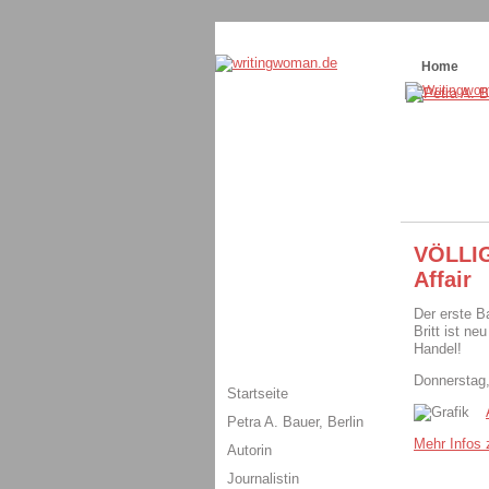
Themenspecial in
writingwomans Autorenbl
Home
VÖLLIG
Affair
Der erste B
Britt ist n
Handel!
Donnerstag,
Startseite
Petra A. Bauer, Berlin
Mehr Infos z
Autorin
Journalistin