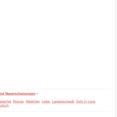
und Neuerscheinungen
•
prachig
,
Roman
,
Mädchen
,
Liebe
,
Langenscheidt
,
Girls in Love
,
eutsch