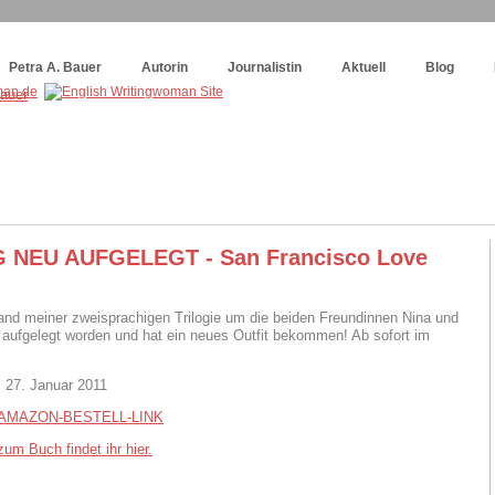
og
:
Wie schreibe ich ein Buch?
Petra A. Bauer
Autorin
Journalistin
Aktuell
Blog
 NEU AUFGELEGT - San Francisco Love
and meiner zweisprachigen Trilogie um die beiden Freundinnen Nina und
eu aufgelegt worden und hat ein neues Outfit bekommen! Ab sofort im
 27. Januar 2011
AMAZON-BESTELL-LINK
um Buch findet ihr hier.