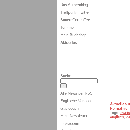
Das Autorenblog
Treffpunkt Twitter
BauernGartenFee
Termine
Mein Buchshop
Aktuelles
Suche
Alle News per RSS
Englische Version
Aktuelles 
Gästebuch
Permalink
Tags:
zweis
Mein Newsletter
englisch
,
d
Impressum