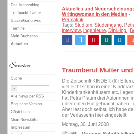
Das Autorenblog
Aktuelles und Neuerscheinung
Treffpunkt Twitter
Writingwoman in den Medien
•
Permalink
BauernGartenFee
Tags:
Studium
,
Studeingang
,
Petr
Termine
Interview
,
Ingenieure
,
Dipl.-Ing.
,
B
Mein Buchshop
Aktuelles
Traumberuf Mutter und S
Suche
Die Zeitschrift KINDER (für Eltern,
vielleicht schon in einer Kinderarz
Kinderkrankenhäusern etc. liegen
Alle News per RSS
hat Petra Plaum drei Autorinnen i
unter einen Hut gebracht haben - 
Englische Version
Aber lest doch selbst. Ich habe de
Gästebuch
der Verfasserin hier eingestellt:
Mein Newsletter
Montag, 30. Juni 2008
Impressum
Morgens Schriftsteller