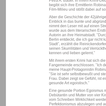
Petra A. Bauer. In ihrem Krimi-Deb
begibt sich ihre Ermittlerin Robi
Film-Milieu und stößt dabei auf s
Aber die Geschichte der 42jährigen
Einblick in das bunte und abgründ
nimmt den Leser mit auf einen Str
wurde aus dem literarischen Erstl
Autorin an ihre Heimatstadt. "Dur
Berlin entdeckt, die ich gar nicht 
Stadt", erzählt die Reinickendorfer
seinen Skurrilitäten und Verrückth
kennen und lieben gelernt."
Mit ihrem ersten Krimi hat sich die
Fangemeinde erschlossen. "Ich d
meine Haupt-Protagonistin Robina 
"Sie ist sehr selbstbewußt und st
Frau. Dabei zeigt sie Gefühl, ist e
gesunde Art egoistisch."
Eine gesunde Portion Egoismus m
Debütantin und Mutter von vier K
vom Schreiben Wirklichkeit werde
Perfektionismus abzulegen und au