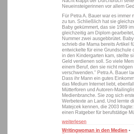
Nacht klappt der Durchbruch sel
Neueinsteigerinnen vor allem Ged
Für Petra A. Bauer war es immer 
zu tun. Schließlich hat sie gleichze
Baby gekümmert, das sie 1989 im 
gleichzeitig am Diplom gearbeite
Nummer zwei ausgebbrütet. Baby d
schrieb die Mama bereits Artikel f
entwickelte für eine Grundschule 
in den Kindergarten kam, stellte 
Geld verdienen soll. So viele Me
einem Beruf, den sie nicht mögen -
verschwenden." Petra A. Bauer la
Dass ihr Mann ein gutes Einkommen
das Medium Internet liebt, ebenfall
Mütterforen und Autoren-Mailingli
Medienbranche. Sie zog sich erste 
Werbetexte an Land. Und lernte di
Matejcek kennen, die 2003 fragte: 
einen Ratgeber für berufstätige M
weiterlesen
Writingwoman in den Medien
•