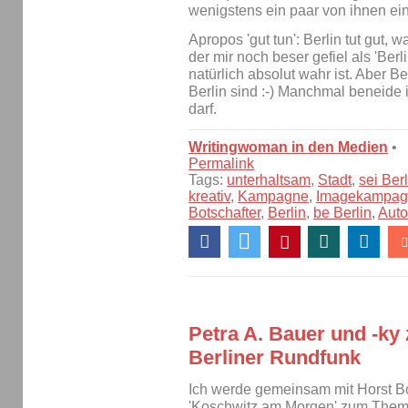
wenigstens ein paar von ihnen ei
Apropos 'gut tun': Berlin tut gut, 
der mir noch beser gefiel als 'Berl
natürlich absolut wahr ist. Aber Ber
Berlin sind :-) Manchmal beneide i
darf.
Writingwoman in den Medien
•
Permalink
Tags:
unterhaltsam
,
Stadt
,
sei Berl
kreativ
,
Kampagne
,
Imagekampag
Botschafter
,
Berlin
,
be Berlin
,
Auto
Petra A. Bauer und -ky
Berliner Rundfunk
Ich werde gemeinsam mit Horst Bo
'Koschwitz am Morgen' zum Thema 