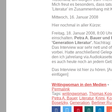
Mich freut es besonders, dass tat
'Literatur' im Zusammenhang mit 
Mittwoch, 16. Januar 2008
Hier nochmal in aller Kürze:
Freitag, 18. Januar 2008, 8:00 Uh
einschalten.
Petra A. Bauer und
'Generation Literatur'.
Nachtrag:
Das Interview war sehr nett und of
vorbei. Hatte anschließend Geleg
den ich jahrelang via Audiokaset
es auch heute noch an jedem Gebu
Das Interview ist hier zu hören. [
einfügen]
Writingwoman in den Medien
•
Permalink
Tags:
writingwoman
,
Thomas Kos
Petra A. Bauer
,
Literatur
,
Krimi
,
Ko
Bosetzky
,
Generation
,
Berliner R