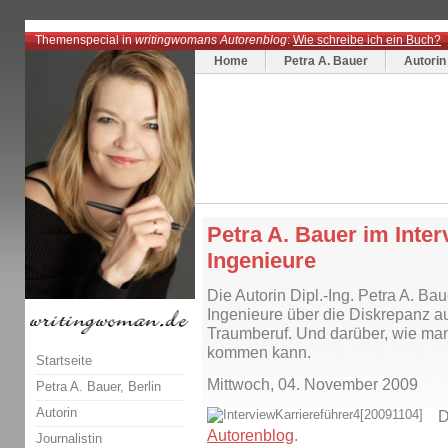
Themenspecial in
writingwomans Autorenblog
:
Wie schreibe ich ein Buch?
Home
Petra A. Bauer
Autorin
Petra A. Bauer im Inter
Ingenieure
Die Autorin Dipl.-Ing. Petra A. Bau
Ingenieure über die Diskrepanz 
Traumberuf. Und darüber, wie ma
kommen kann.
Startseite
Mittwoch, 04. November 2009
Petra A. Bauer, Berlin
Autorin
D
Autorenblog
.
Journalistin