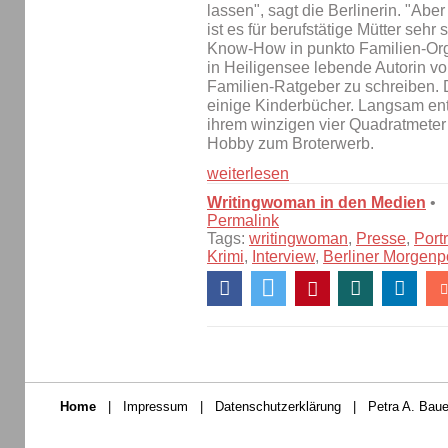
lassen", sagt die Berlinerin. "Abe
ist es für berufstätige Mütter seh
Know-How in punkto Familien-Org
in Heiligensee lebende Autorin v
Familien-Ratgeber zu schreiben.
einige Kinderbücher. Langsam ent
ihrem winzigen vier Quadratmete
Hobby zum Broterwerb.
weiterlesen
Writingwoman in den Medien
•
Permalink
Tags:
writingwoman
,
Presse
,
Portr
Krimi
,
Interview
,
Berliner Morgenp
Home
|
Impressum
|
Datenschutzerklärung
|
Petra A. Baue