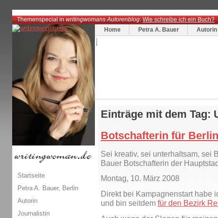
Themenspecial in
writingwomans Autorenblog
:
Wie schreibe ich ein Buch?
Home
Petra A. Bauer
Autorin
Einträge mit dem Tag: 
Botschafterin für Berli
Sei kreativ, sei unterhaltsam, sei B
Bauer Botschafterin der Haupts
Startseite
Montag, 10. März 2008
Petra A. Bauer, Berlin
Direkt bei Kampagnenstart habe ic
Autorin
und bin seitdem
für den Bezirk Re
Journalistin