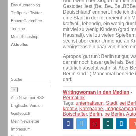
Auch wenn der Slogan für meinen
Das Autorenblog
Gestotter liest (Be...Be...Be..BBBe
Deutschland' erinnert, finde ich die 
Treffpunkt Twitter
eine Stadt in der rd. dreieinhalb
BauernGartenFee
kraftvoll, lebendig, ein wenig durc
Termine
mit viel zu wenig Kindern (grad m
Haushalt), viel zu vielen Spießer
Mein Buchshop
sechs) aber einer Unmenge an Krea
Aktuelles
wenigstens ein paar von ihnen ei
Apropos 'gut tun': Berlin tut gut, 
der mir noch beser gefiel als 'Berl
natürlich absolut wahr ist. Aber Ber
Berlin sind :-) Manchmal beneide i
darf.
Suche
Writingwoman in den Medien
•
Permalink
Alle News per RSS
Tags:
unterhaltsam
,
Stadt
,
sei Berl
Englische Version
kreativ
,
Kampagne
,
Imagekampag
Gästebuch
Botschafter
,
Berlin
,
be Berlin
,
Auto
Mein Newsletter
Impressum