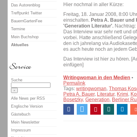
Hier nochmal in aller Kürze:
Das Autorenblog
Treffpunkt Twitter
Freitag, 18. Januar 2008, 8:00 Uh
einschalten.
Petra A. Bauer und
BauernGartenFee
'Generation Literatur'.
Nachtrag:
Termine
Das Interview war sehr nett und of
Mein Buchshop
vorbei. Hatte anschließend Geleg
den ich jahrelang via Audiokaset
Aktuelles
es auch heute noch an jedem Gebu
Das Interview ist hier zu hören. [
einfügen]
Writingwoman in den Medien
•
Suche
Permalink
Tags:
writingwoman
,
Thomas Kos
Petra A. Bauer
,
Literatur
,
Krimi
,
Ko
Alle News per RSS
Bosetzky
,
Generation
,
Berliner R
Englische Version
Gästebuch
Mein Newsletter
Impressum