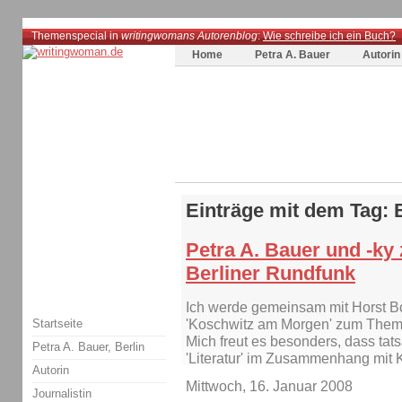
Themenspecial in
writingwomans Autorenblog
:
Wie schreibe ich ein Buch?
Home
Petra A. Bauer
Autorin
Einträge mit dem Tag: 
Petra A. Bauer und -ky
Berliner Rundfunk
Ich werde gemeinsam mit Horst Bo
Startseite
'Koschwitz am Morgen' zum Thema 
Mich freut es besonders, dass tat
Petra A. Bauer, Berlin
'Literatur' im Zusammenhang mit 
Autorin
Mittwoch, 16. Januar 2008
Journalistin