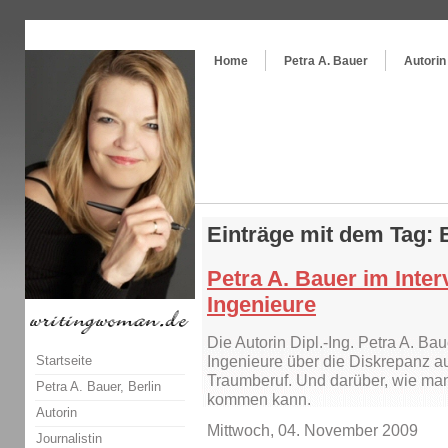
Themenspecial in
writingwomans Autorenblog
:
Wie schreibe ich ein Buch?
Home
Petra A. Bauer
Autorin
Einträge mit dem Tag:
Petra A. Bauer im Inter
Ingenieure
Die Autorin Dipl.-Ing. Petra A. Bau
Startseite
Ingenieure über die Diskrepanz 
Traumberuf. Und darüber, wie ma
Petra A. Bauer, Berlin
kommen kann.
Autorin
Mittwoch, 04. November 2009
Journalistin