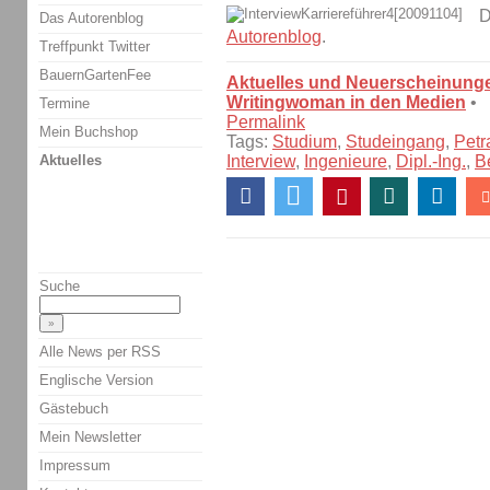
D
Das Autorenblog
Autorenblog
.
Treffpunkt Twitter
BauernGartenFee
Aktuelles und Neuerscheinung
Writingwoman in den Medien
•
Termine
Permalink
Mein Buchshop
Tags:
Studium
,
Studeingang
,
Petr
Aktuelles
Interview
,
Ingenieure
,
Dipl.-Ing.
,
B
Suche
Alle News per RSS
Englische Version
Gästebuch
Mein Newsletter
Impressum