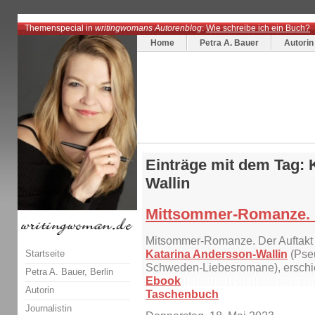
Themenspecial in
writingwomans Autorenblog
:
Wie schreibe ich ein Buch?
Home
Petra A. Bauer
Autorin
Einträge mit dem Tag: 
Wallin
Mittsommer-Romanze.
Mitsommer-Romanze. Der Auftak
Startseite
Katarina Andersson-Wallin
(Pseu
Schweden-Liebesromane), erschi
Petra A. Bauer, Berlin
Ebook
Autorin
Taschenbuch
Journalistin