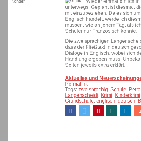
Wieder einmal bin ich i
Kontakt
unterwegs. Geplant ist diesmal, d
mit einzubeziehen. Da es sich u
Englisch handelt, werde ich diesm
müssen, wie an jenem Tag, als ich 
Schüler nur Französisch konnte...
Die zweisprachigen Langenscheidt
dass der Fließtext in deutsch gesc
Dialoge in Englisch, wobei sich d
Handlung ergeben muss. Unbekan
Seiten jeweils extra erklärt.
Aktuelles und Neuerscheinung
Permalink
Tags:
zweisprachig
,
Schule
,
Petra
Langenscheidt
,
Krimi
,
Kinderkrimi
Grundschule
,
englisch
,
deutsch
,
B