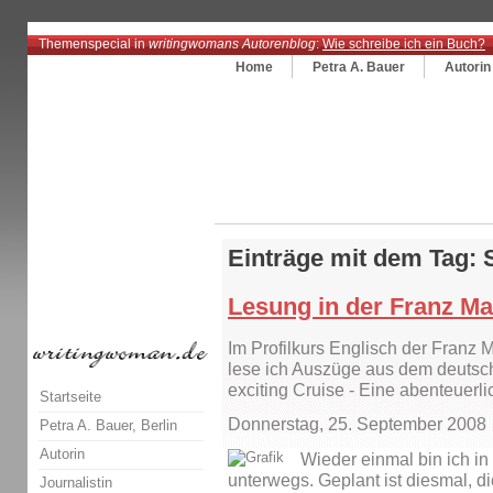
Themenspecial in
writingwomans Autorenblog
:
Wie schreibe ich ein Buch?
Home
Petra A. Bauer
Autorin
Einträge mit dem Tag: 
Lesung in der Franz M
Im Profilkurs Englisch der Franz 
lese ich Auszüge aus dem deutsch
exciting Cruise - Eine abenteuerli
Startseite
Donnerstag, 25. September 2008
Petra A. Bauer, Berlin
Autorin
Wieder einmal bin ich i
unterwegs. Geplant ist diesmal, d
Journalistin