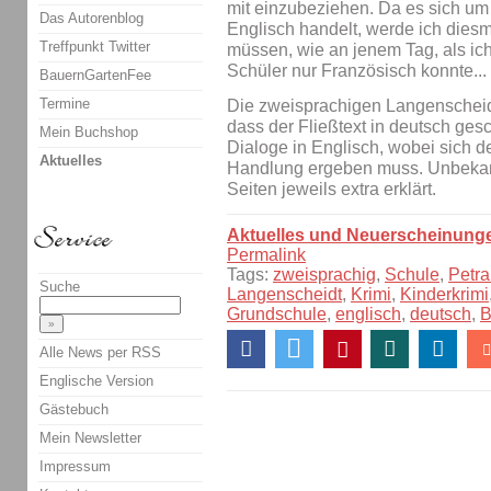
mit einzubeziehen. Da es sich u
Das Autorenblog
Englisch handelt, werde ich diesm
Treffpunkt Twitter
müssen, wie an jenem Tag, als ich 
Schüler nur Französisch konnte...
BauernGartenFee
Termine
Die zweisprachigen Langenscheidt
dass der Fließtext in deutsch gesc
Mein Buchshop
Dialoge in Englisch, wobei sich d
Aktuelles
Handlung ergeben muss. Unbekan
Seiten jeweils extra erklärt.
Aktuelles und Neuerscheinung
Permalink
Tags:
zweisprachig
,
Schule
,
Petra
Suche
Langenscheidt
,
Krimi
,
Kinderkrimi
Grundschule
,
englisch
,
deutsch
,
B
Alle News per RSS
Englische Version
Gästebuch
Mein Newsletter
Impressum