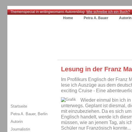
Themenspecial in
writingwomans Autorenblog
:
Wie schreibe ich ein Buch?
Home
Petra A. Bauer
Autorin
Lesung in der Franz M
Im Profilkurs Englisch der Franz 
lese ich Auszüge aus dem deutsch
exciting Cruise - Eine abenteuerli
Wieder einmal bin ich i
unterwegs. Geplant ist diesmal, d
Startseite
mit einzubeziehen. Da es sich u
Petra A. Bauer, Berlin
Englisch handelt, werde ich diesm
Autorin
müssen, wie an jenem Tag, als ich 
Schüler nur Französisch konnte...
Journalistin