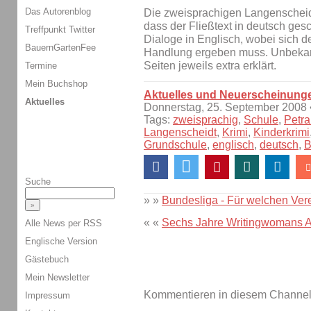
Das Autorenblog
Die zweisprachigen Langenscheidt
dass der Fließtext in deutsch gesc
Treffpunkt Twitter
Dialoge in Englisch, wobei sich d
BauernGartenFee
Handlung ergeben muss. Unbekan
Seiten jeweils extra erklärt.
Termine
Mein Buchshop
Aktuelles und Neuerscheinung
Aktuelles
Donnerstag, 25. September 2008
Tags:
zweisprachig
,
Schule
,
Petra
Langenscheidt
,
Krimi
,
Kinderkrimi
Grundschule
,
englisch
,
deutsch
,
B
Suche
» »
Bundesliga - Für welchen Ver
« «
Sechs Jahre Writingwomans A
Alle News per RSS
Englische Version
Gästebuch
Mein Newsletter
Kommentieren in diesem Channel-
Impressum