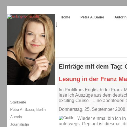
Themenspecial in
writingwomans Autorenblog
:
Wie schreibe ich ein Buch?
Home
Petra A. Bauer
Autorin
Einträge mit dem Tag:
Lesung in der Franz M
Im Profilkurs Englisch der Franz 
lese ich Auszüge aus dem deutsch
exciting Cruise - Eine abenteuerli
Startseite
Donnerstag, 25. September 2008
Petra A. Bauer, Berlin
Autorin
Wieder einmal bin ich i
unterwegs. Geplant ist diesmal, d
Journalistin