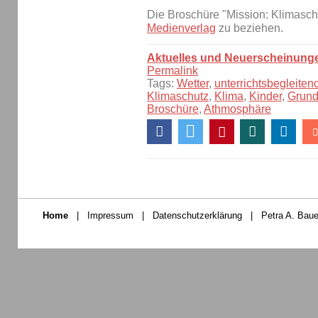
Die Broschüre "Mission: Klimaschu
Medienverlag
zu beziehen.
Aktuelles und Neuerscheinung
Permalink
Tags:
Wetter
,
unterrichtsbegleiten
Klimaschutz
,
Klima
,
Kinder
,
Grund
Broschüre
,
Athmosphäre
Home
|
Impressum
|
Datenschutzerklärung
|
Petra A. Baue