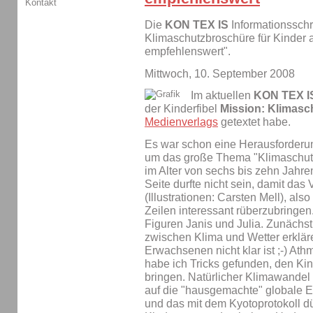
Kontakt
Die
KON TEX IS
Informationsschri
Klimaschutzbroschüre für Kinder 
empfehlenswert".
Mittwoch, 10. September 2008
Im aktuellen
KON TEX I
der Kinderfibel
Mission: Klimasc
Medienverlags
getextet habe.
Es war schon eine Herausforderu
um das große Thema "Klimaschutz"
im Alter von sechs bis zehn Jahren
Seite durfte nicht sein, damit das
(Illustrationen: Carsten Mell), als
Zeilen interessant rüberzubringen
Figuren Janis und Julia. Zunächst
zwischen Klima und Wetter erklä
Erwachsenen nicht klar ist ;-) At
habe ich Tricks gefunden, den Kin
bringen. Natürlicher Klimawandel 
auf die "hausgemachte" globale 
und das mit dem Kyotoprotokoll dü