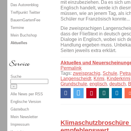
mit einzubeziehen. Da es sich u
Das Autorenblog
Englisch handelt, werde ich diesm
Treffpunkt Twitter
müssen, wie an jenem Tag, als ich 
Schüler nur Französisch konnte...
BauernGartenFee
Termine
Die zweisprachigen Langenscheidt
dass der Fließtext in deutsch gesc
Mein Buchshop
Dialoge in Englisch, wobei sich d
Aktuelles
Handlung ergeben muss. Unbekan
Seiten jeweils extra erklärt.
Aktuelles und Neuerscheinung
Permalink
Tags:
zweisprachig
,
Schule
,
Petra
Suche
Langenscheidt
,
Krimi
,
Kinderkrimi
Grundschule
,
englisch
,
deutsch
,
B
Alle News per RSS
Englische Version
Gästebuch
Mein Newsletter
Klimaschutzbroschüre 
Impressum
empfehlenswert