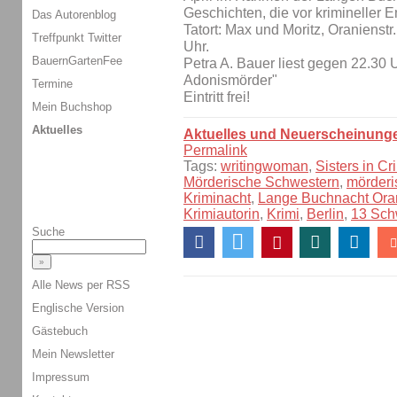
Geschichten, die vor krimineller E
Das Autorenblog
Tatort: Max und Moritz, Oranienstr
Treffpunkt Twitter
Uhr.
BauernGartenFee
Petra A. Bauer liest gegen 22.30 
Adonismörder"
Termine
Eintritt frei!
Mein Buchshop
Aktuelles
Aktuelles und Neuerscheinung
Permalink
Tags:
writingwoman
,
Sisters in Cr
Mörderische Schwestern
,
mörderi
Kriminacht
,
Lange Buchnacht Ora
Krimiautorin
,
Krimi
,
Berlin
,
13 Sch
Suche
Alle News per RSS
Englische Version
Gästebuch
Mein Newsletter
Impressum