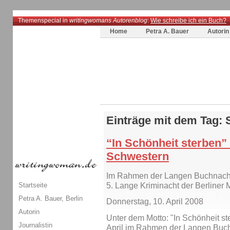
Themenspecial in
writingwomans Autorenblog
:
Wie schreibe ich ein Buch?
Home
Petra A. Bauer
Autorin
Einträge mit dem Tag: 
“In Schönheit sterben”
Schwestern
Im Rahmen der Langen Buchnacht 
Startseite
5. Lange Kriminacht der Berliner 
Petra A. Bauer, Berlin
Donnerstag, 10. April 2008
Autorin
Unter dem Motto: "In Schönheit s
Journalistin
April im Rahmen der Langen Buch