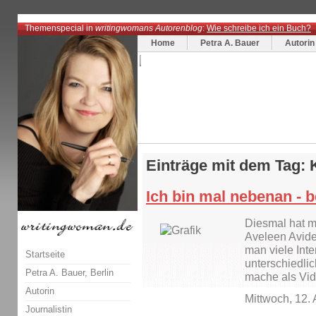
Themenspecial in
writingwomans Autorenblog
:
Wie schreibe ich ein Buch?
Home
Petra A. Bauer
Autorin
Einträge mit dem Tag:
Ich bin mal nebenan - b
Diesmal hat m
Aveleen Avide 
man viele Inte
Startseite
unterschiedlic
Petra A. Bauer, Berlin
mache als Vid
Autorin
Mittwoch, 12.
Journalistin