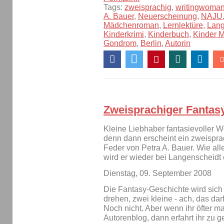
Tags:
zweisprachig
,
writingwoma
A. Bauer
,
Neuerscheinung
,
NAJU
Mädchenroman
,
Lernlektüre
,
Lang
Kinderkrimi
,
Kinderbuch
,
Kinder 
Gondrom
,
Berlin
,
Autorin
Zweisprachiger Fantas
Kleine Liebhaber fantasievoller W
denn dann erscheint ein zweispr
Feder von Petra A. Bauer. Wie all
wird er wieder bei Langenscheidt
Dienstag, 09. September 2008
Die Fantasy-Geschichte wird sich
drehen, zwei kleine - ach, das darf
Noch nicht. Aber wenn ihr öfter ma
Autorenblog, dann erfahrt ihr zu 