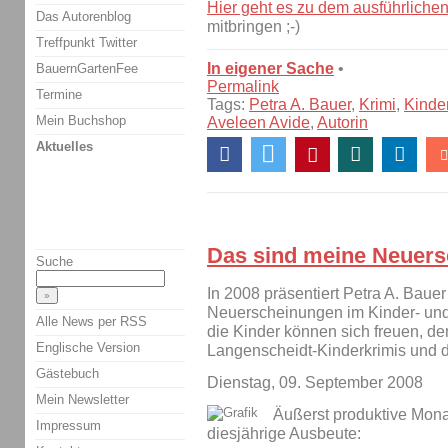
Hier geht es zu dem ausführlichen
Das Autorenblog
mitbringen ;-)
Treffpunkt Twitter
In eigener Sache
•
BauernGartenFee
Permalink
Termine
Tags:
Petra A. Bauer
,
Krimi
,
Kinde
Mein Buchshop
Aveleen Avide
,
Autorin
Aktuelles
Das sind meine Neuers
Suche
In 2008 präsentiert Petra A. Bauer
Neuerscheinungen im Kinder- un
Alle News per RSS
die Kinder können sich freuen, d
Englische Version
Langenscheidt-Kinderkrimis und 
Gästebuch
Dienstag, 09. September 2008
Mein Newsletter
Äußerst produktive Monate
Impressum
diesjährige Ausbeute: