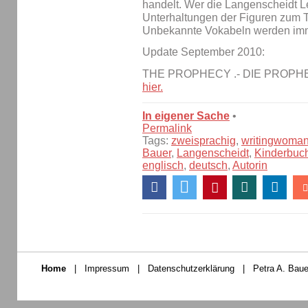
handelt. Wer die Langenscheidt Le
Unterhaltungen der Figuren zum Te
Unbekannte Vokabeln werden imme
Update September 2010:
THE PROPHECY .- DIE PROPHEZ
hier.
In eigener Sache
•
Permalink
Tags:
zweisprachig
,
writingwoma
Bauer
,
Langenscheidt
,
Kinderbuc
englisch
,
deutsch
,
Autorin
Home
|
Impressum
|
Datenschutzerklärung
|
Petra A. Baue