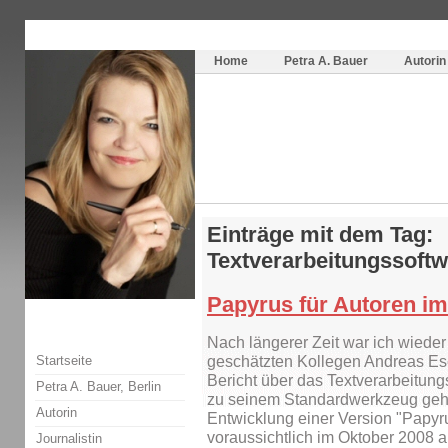
Themenspecial in
writingwomans Autorenblog
:
Wie schreibe ich ein Buch?
Home
Petra A. Bauer
Autorin
Einträge mit dem Tag:
Textverarbeitungssoft
Papyrus für Autoren im
Nach längerer Zeit war ich wiede
Startseite
geschätzten Kollegen Andreas Esc
Bericht über das Textverarbeitun
Petra A. Bauer, Berlin
zu seinem Standardwerkzeug gehö
Autorin
Entwicklung einer Version "Papyrus
voraussichtlich im Oktober 2008 
Journalistin