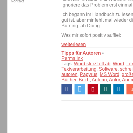
Kontakt
ignoriere das Problem erst einmal
Ich begann im Handbuch zu lesen
gut ist, aber mir fehlt mal wieder 
Burning, äh Doing.
Was mir sofort positiv auffiel:
weiterlesen
Tipps für Autoren
•
Permalink
Tags:
Word stürzt oft ab
,
Word
,
Te
Textverarbeitung
,
Software
,
schre
autoren
,
Papyrus
,
MS Word
,
groß
Bücher
,
Buch
,
Autorin
,
Autor
,
Andr