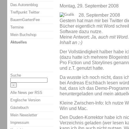
Das Autorenblog
Montag, 29. September 2008
Treffpunkt Twitter
28. September 2008
BauernGartenFee
Gestern hat man mir bei Twitter di
Bücher eigentlich mit Word schrei
Termine
Software dazu nutze.
Mein Buchshop
Meine Antwort:
Ja, auch mit Word.
Aktuelles
Inhalt an ;-)
Der Vollständigkeit halber habe i
(dazu hatte ich mehrere Blogeintr
Pro Fiction und Storylines genann
und z.T. genutzt hatte.
Suche
Da wusste ich noch nicht, dass ic
bei Andreas Eschbach lesen würd
hat, dass ich das Demo-Programm
Alle News per RSS
heruntergeladen und mein aktuell
Englische Version
Kleine Zwischen-Info: Ich nutze W
Gästebuch
Win und Mac.
Mein Newsletter
Den Duden-Korrektor habe ich nich
Impressum
Verzeichnis geladen (wer lesen kann
kann ich ihn auch nicht nutzen. Wei