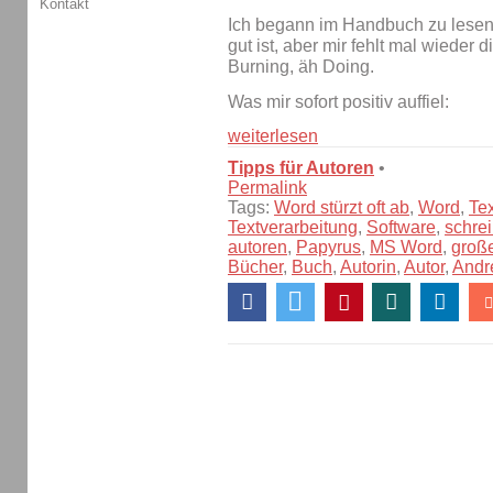
Kontakt
Ich begann im Handbuch zu lesen
gut ist, aber mir fehlt mal wieder 
Burning, äh Doing.
Was mir sofort positiv auffiel:
weiterlesen
Tipps für Autoren
•
Permalink
Tags:
Word stürzt oft ab
,
Word
,
Te
Textverarbeitung
,
Software
,
schre
autoren
,
Papyrus
,
MS Word
,
groß
Bücher
,
Buch
,
Autorin
,
Autor
,
Andr