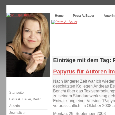
Themenspecial in
writingwomans Autorenblog
:
Wie schreibe ich ein Buch?
Home
Petra A. Bauer
Autorin
Einträge mit dem Tag:
Papyrus für Autoren im
Nach längerer Zeit war ich wiede
geschätzten Kollegen Andreas Esc
Bericht über das Textverarbeitun
Startseite
zu seinem Standardwerkzeug gehö
Petra A. Bauer, Berlin
Entwicklung einer Version "Papyrus
voraussichtlich im Oktober 2008 
Autorin
Journalistin
Montag, 29. September 2008