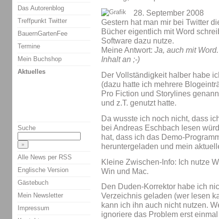
Das Autorenblog
28. September 2008
Treffpunkt Twitter
Gestern hat man mir bei Twitter di
Bücher eigentlich mit Word schrei
BauernGartenFee
Software dazu nutze.
Termine
Meine Antwort:
Ja, auch mit Word.
Mein Buchshop
Inhalt an ;-)
Aktuelles
Der Vollständigkeit halber habe i
(dazu hatte ich mehrere Blogeintr
Pro Fiction und Storylines genann
und z.T. genutzt hatte.
Da wusste ich noch nicht, dass ic
bei Andreas Eschbach lesen würd
Suche
hat, dass ich das Demo-Programm
heruntergeladen und mein aktuell
Alle News per RSS
Kleine Zwischen-Info: Ich nutze W
Englische Version
Win und Mac.
Gästebuch
Den Duden-Korrektor habe ich nich
Mein Newsletter
Verzeichnis geladen (wer lesen kann
kann ich ihn auch nicht nutzen. Wei
Impressum
ignoriere das Problem erst einmal