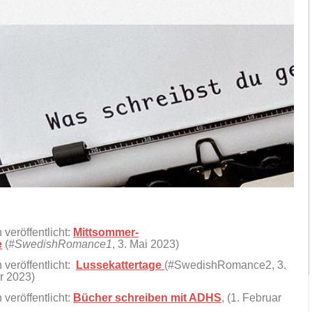
 veröffentlicht:
Mittsommer-
e
(
#SwedishRomance1
, 3. Mai 2023)
 veröffentlicht:
Lussekattertage
(#SwedishRomance2, 3.
 2023)
 veröffentlicht:
Bücher schreiben mit ADHS
, (1. Februar