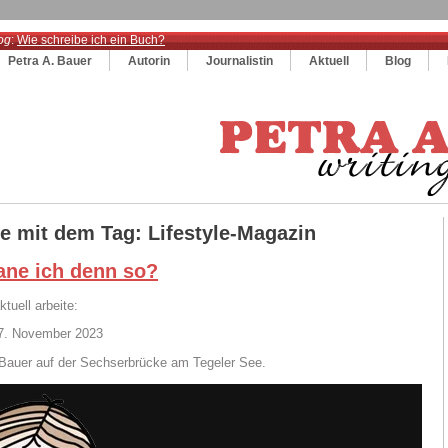
og
:
Wie schreibe ich ein Buch?
Petra A. Bauer
Autorin
Journalistin
Aktuell
Blog
ge mit dem Tag: Lifestyle-Magazin
ane ich denn so?
tuell arbeite:
07. November 2023