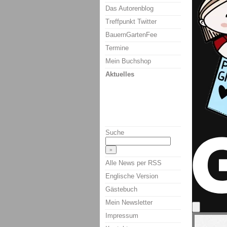
Das Autorenblog
Treffpunkt Twitter
BauernGartenFee
Termine
Mein Buchshop
Aktuelles
Suche
Alle News per RSS
Englische Version
Gästebuch
Mein Newsletter
Impressum