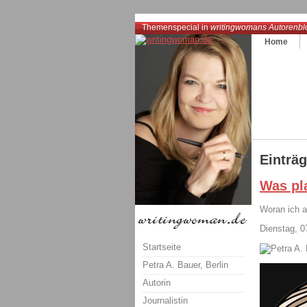
Themenspecial in
writingwomans Autorenbl
Home
Einträ
Was pl
Woran ich ak
Dienstag, 
Startseite
Petra A. Bauer, Berlin
Autorin
Journalistin