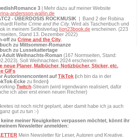
edishRomance 3
| Mehr dazu auf meiner Website
arina-andersson-wallin.de
ATC2 - ÜBERDOSIS ROCKMUSIK
| Band 2 der Robina
nhardt Reihe
Crime and the City.
Wird als Taschenbuch und
ok in meinem Selbstverlag
lion23book.de
erscheinen. (223
mseiten, Stand 13. Dezember 2022)
n-off zu
Crime and the City
.
buch zu Mittsommer-Romanze
buch zu Lussekattertage
 Adult Weihnachts-Roman
(167 Normseiten, Stand:
02.2023). Soll Weihnachten 2024 erscheinen
le neue Planer, Malbücher, Notizbücher, Sticker, etc.
e GIFs
r Autorinnencontent auf
TikTok
(
ich bin da in der
kTok-Ecke
zu finden
)
orking-
Twitch
-Stream (wird irgendwann realisiert, dafür
uche ich aber erst einen neuen Rechner)
retes ist noch nicht geplant, aber damit habe ich ja auch
ganz gut zu tun :-)
 keine meiner Neuigkeiten verpassen möchtet, könnt ihr
meinem Newsletter anmelden:
LETTER
Mein Newsletter für Leser, Autoren und Kreative.