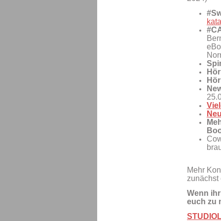
#Sw
kat
#C
Ber
eBo
Nor
Spi
Hör
Hör
New
25.
Vie
Neu
Meh
Boo
Cow
bra
Mehr Konk
zunächst 
Wenn ihr
euch zu 
STUDIO