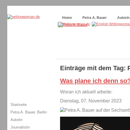
Themenspecial in
writingwomans Autorenblog
:
Wie schreibe ich ein Buch?
Home
Petra A. Bauer
Autorin
Einträge mit dem Tag: 
Was plane ich denn so
Woran ich aktuell arbeite:
Dienstag, 07. November 2023
Startseite
Petra A. Bauer, Berlin
Autorin
Journalistin