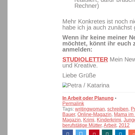
Rechner)
Mehr Konkretes ist noch ni
habe ich ja auch zunächst g
Wenn ihr keine meiner N
möchtet, könnt ihr euch
anmelden:
STUDIOLETTER
Mein News
und Kreative.
Liebe Grüße
/ Katarina
In Arbeit oder Planung
•
Permalink
Tags:
writingwoman
,
schreiben
,
P
Bauer
,
Online-Magazin
,
Mama im 
Magazin
,
Krimi
,
Kinderkrimi
,
Jung
berufstätige Mütter
,
Arbeit
,
2012