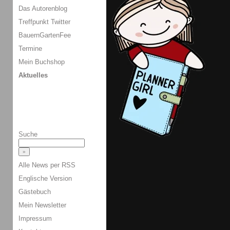
Das Autorenblog
Treffpunkt Twitter
BauernGartenFee
Termine
Mein Buchshop
Aktuelles
Suche
Alle News per RSS
Englische Version
Gästebuch
Mein Newsletter
Impressum