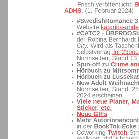
Frisch veröffentlicht:
B
ADHS
, (1. Februar 2024)
#SwedishRomance 
Website
katarina-ande
#CATC2 - ÜBERDOS
der Robina Bernhardt
City.
Wird als Tasche
Selbstverlag
lion23boo
Normseiten, Stand 13
Spin-off zu
Crime and
Hörbuch zu Mittso
Hörbuch zu Lussekat
New Adult Weihnach
Normseiten, Stand: 25
2024 erscheinen
Viele neue Planer, M
Sticker, etc.
Neue GIFs
Mehr Autorinnencont
in der
BookTok-Ecke
Coworking-
Twitch
-St
realisiert, dafür brauc