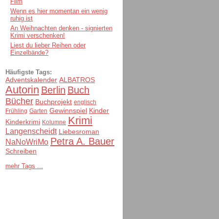
Film
Wenn es hier momentan ein wenig
ruhig ist
An Weihnachten denken - signierten
Krimi verschenken!
Liest du lieber Reihen oder
Einzelbände?
Häufigste Tags:
Adventskalender
ALBATROS
Autorin
Berlin
Buch
Bücher
Buchprojekt
englisch
Gewinnspiel
Kinder
Frühling
Garten
Krimi
Kinderkrimi
Kolumne
Langenscheidt
Liebesroman
Petra A. Bauer
NaNoWriMo
Schreiben
mehr Tags ...