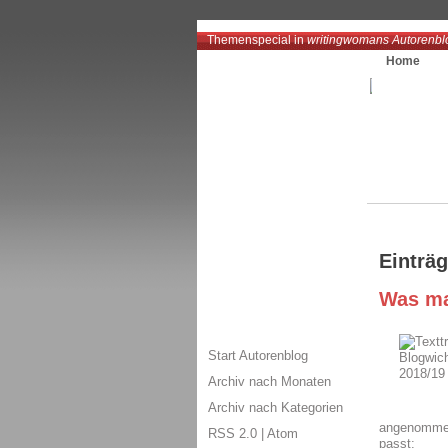
Themenspecial in
writingwomans Autorenbl
Home
Einträ
Was ma
Start Autorenblog
Archiv nach Monaten
Archiv nach Kategorien
angenommen
RSS 2.0
|
Atom
passt: