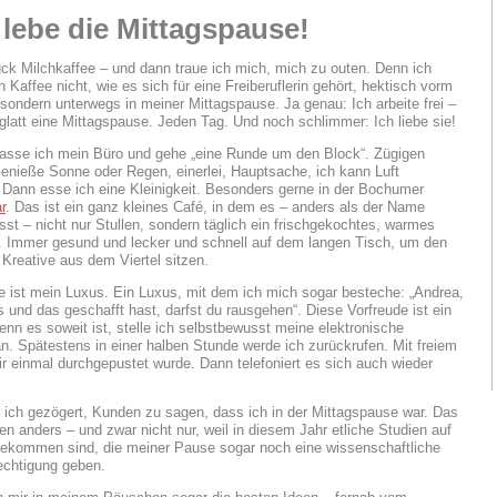
lebe die Mittagspause!
ck Milchkaffee – und dann traue ich mich, mich zu outen. Denn ich
n Kaffee nicht, wie es sich für eine Freiberuflerin gehört, hektisch vorm
 sondern unterwegs in meiner Mittagspause. Ja genau: Ich arbeite frei –
latt eine Mittagspause. Jeden Tag. Und noch schlimmer: Ich liebe sie!
lasse ich mein Büro und gehe „eine Runde um den Block“. Zügigen
Genieße Sonne oder Regen, einerlei, Hauptsache, ich kann Luft
Dann esse ich eine Kleinigkeit. Besonders gerne in der Bochumer
r
. Das ist ein ganz kleines Café, in dem es – anders als der Name
sst – nicht nur Stullen, sondern täglich ein frischgekochtes, warmes
t. Immer gesund und lecker und schnell auf dem langen Tisch, um den
 Kreative aus dem Viertel sitzen.
 ist mein Luxus. Ein Luxus, mit dem ich mich sogar besteche: „Andrea,
 und das geschafft hast, darfst du rausgehen“. Diese Vorfreude ist ein
nn es soweit ist, stelle ich selbstbewusst meine elektronische
an. Spätestens in einer halben Stunde werde ich zurückrufen. Mit freiem
ir einmal durchgepustet wurde. Dann telefoniert es sich auch wieder
 ich gezögert, Kunden zu sagen, dass ich in der Mittagspause war. Das
en anders – und zwar nicht nur, weil in diesem Jahr etliche Studien auf
ekommen sind, die meiner Pause sogar noch eine wissenschaftliche
echtigung geben.