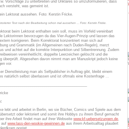
w. Vorschläge zu unterbreiten und Unklares so umzuformulieren, dass
uch versteht, was gemeint ist.
ktorierter Text nach der Bearbeitung schon mal aussehen ... Foto: Kerstin Fricke.
ektorat beim Lektorat enthalten sein soll, muss im Vorfeld vereinbart
le Lektorinnen bevorzugen da das Vier-Augen-Prinzip und lassen das
extern korrigieren. Beim Korrektorat konzentriert man sich auf
ibung und Grammatik (im Allgemeinen nach Duden-Regeln), merzt
aus und achtet auf die korrekte Interpunktion und Silbentrennung. Zudem
eibweisen vereinheitlicht, doppelte Leerzeichen gelöscht und die
ng überprüft. Abgesehen davon nimmt man am Manuskript jedoch keine
en vor.
r Dienstleistung man als Selfpublisher in Auftrag gibt, bleibt einem
es natürlich selbst überlassen und ist oftmals eine Kostenfrage …
____________________________________________
:
cke lebt und arbeitet in Berlin, wo sie Bücher, Comics und Spiele aus dem
übersetzt oder lektoriert und somit ihre Hobbys zu ihrem Beruf gemacht
ber ihre Arbeit findet man auf ihrer Webseite
www.kf-uebersetzungen.de
,
e auf
www.lass-den-wookie-gewinnen.de
aus ihrem Arbeitsalltag plaudert
 Nerdkram postet.