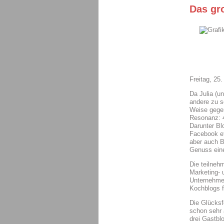
Das gr
Freitag, 25
Da Julia (un
andere zu sc
Weise gegen
Resonanz: 4
Darunter Bl
Facebook et
aber auch B
Genuss eine
Die teilneh
Marketing- 
Unternehmen
Kochblogs f
Die Glücksf
schon sehr 
drei Gastblo