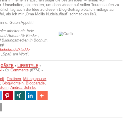
 mir in meinem Päuschen sogar die besten Ideen – fernab vom
h. Umschalten, abschalten, um dann wieder auf vollen Touren laufen zu
ürlich lag auch die Idee zu diesem Blog-Beitrag plötzlich mittags auf
el, als ich mir „Oma Mollis Nudelauflauf“ schmecken ließ.
inne: Guten Appetit!
ke arbeitet als freie
 und Autorin für Kinder-,
d Bildungsmedien in Bochum.
ggt:
behnke.de/kladde
st „Spaß am Wort“.
•
GÄSTE
•
LIFESTYLE
•
N
• 6x
Comments
(8774) •
eff
,
Textinen
,
Mittagspause
,
,
Blogwichteln
,
Blogparade
,
torin
,
Andrea Behnke