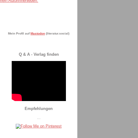
Mein Profil auf
Mastodon
(literatur.social)
Q & A - Verlag finden
Empfehlungen
...