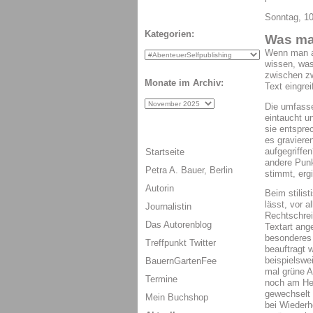
Sonntag, 1
Kategorien:
Was mac
Wenn man al
wissen, wa
zwischen zw
Monate im Archiv:
Text eingre
Die umfasse
eintaucht u
sie entspre
es graviere
aufgegriff
Startseite
andere Punk
Petra A. Bauer, Berlin
stimmt, erg
Autorin
Beim stilis
lässt, vor 
Journalistin
Rechtschrei
Das Autorenblog
Textart ang
besonderes 
Treffpunkt Twitter
beauftragt w
beispielswe
BauernGartenFee
mal grüne A
Termine
noch am Her
gewechselt 
Mein Buchshop
bei Wiederh