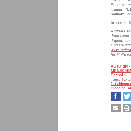
Oft kommen
Schreibtisc
können. Nat
meinem Löff
In diesem S
Andrea Behn
Journalistin
Jugend- un
Und sie blo
www.andrea
Ihr Motto i
AUTORIN
MENSCHE
Permalink
Tags:
Texttr
Gastblogger
Blogging
,
Au