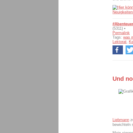
#Abenteuer
(5311) •
Permalink
Tags:
was m
Lektorat
,
Ke
Und no
Liebmann
zu
bewichteln 
Mein eigene