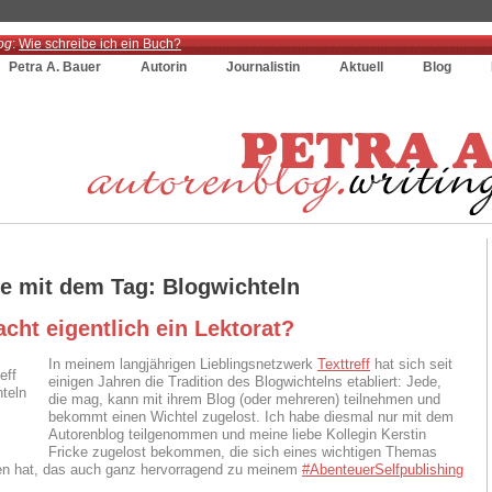
og
:
Wie schreibe ich ein Buch?
Petra A. Bauer
Autorin
Journalistin
Aktuell
Blog
ge mit dem Tag: Blogwichteln
cht eigentlich ein Lektorat?
In meinem langjährigen Lieblingsnetzwerk
Texttreff
hat sich seit
einigen Jahren die Tradition des Blogwichtelns etabliert: Jede,
die mag, kann mit ihrem Blog (oder mehreren) teilnehmen und
bekommt einen Wichtel zugelost. Ich habe diesmal nur mit dem
Autorenblog teilgenommen und meine liebe Kollegin Kerstin
Fricke zugelost bekommen, die sich eines wichtigen Themas
 hat, das auch ganz hervorragend zu meinem
#AbenteuerSelfpublishing