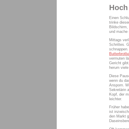
Hoch 
Einen Schlu
trinke diese
Bildschirm,
und mache g
Mittags ver
Schrittes. 
schnappen. 
Butterbrotba
vermuten lä
Gericht gib
herum viele
Diese Pause
wenn du das
Ansporn. We
Sekretärin 
Kopf, der m
leichter.
Früher habe
ist inzwisch
den Markt g
Daseinsber