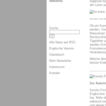
Aktuelles
ergänzen bz
der Leser a
So kann ein le
Ob ein Korr
Suche
werden. Vie
Manuskript 
Rechtschre
Tippfehler 
Alle News per RSS
werden Schr
Formatieru
Englische Version
Veränderung
Gästebuch
Welche diese
Mein Newsletter
letzten End
Impressum
_________
Kontakt
Zur Autorin
Kerstin Fri
Englischen 
hat. Mehr ü
während si
und allerlei