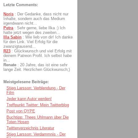
Letzte Comments:
Noris
:
Der Gedanke, dass nicht nur
Inhalte, sondern auch das Medium
irgendwann nicht...
Petra
:
Sehr gerne, liebe Ilka :) Ich
hatte jetzt wegen des zweiten...
Illa Sabin
:
Wie lieb von dir! Ich danke
für den Link. Viel Erfolg für die
zwanzigtausend...
R23
:
Glückwunsch und viel Erfolg mit
deinem Patreon Profil. Ich selbst habe
in...
Renate
:
20 Jahre, das ist eine sehr
lange Zeit. Herzlichen Glückwunsch;)
Meistgelesene Beiträge:
Stieg Larsson: Verblendung - Der
Film
Jeder kann Autor werden!
Treffpunkt Twitter: Mein Twitterblog
Post von QYPE
Buchtipp: Thees Uhlmann über Die
Toten Hosen
Twitterverzeichnis Literatur
Stieg Larsson: Verdammnis - Der