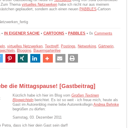
n. Zum Thema
virtuelles Netzwerken
habe ich nicht nur aus meinem
kästchen geplaudert, sondern auch einen neuen
PABBLES
-Cartoon
G
•
IN EIGENER SACHE
•
CARTOONS
•
PABBLES
• 0x
Comments
eln
,
virtuelles Netzwerken
,
Texttreff
,
Postings
,
Networking
,
Gärtnerin
,
gwichteln
,
Blogging
,
Bauerngartenfee
be die Mittagspause! [Gastbeitrag]
Kürzlich habe ich hier im Blog vom
Großen Textinen
Blogwichteln
berichtet. Es ist so weit - ich freue mich, heute als
Gast im Autorenblog meine liebe Autorenkollegin
Andrea Behnke
begrüßen zu dürfen:
Samstag, 03. Dezember 2011
 Petra, dass ich hier dein Gast sein darf!