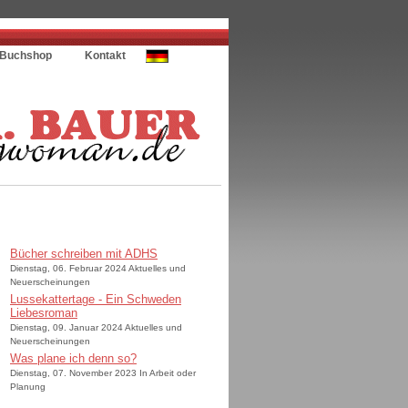
Buchshop
Kontakt
Bücher schreiben mit ADHS
Dienstag, 06. Februar 2024 Aktuelles und
Neuerscheinungen
Lussekattertage - Ein Schweden
Liebesroman
Dienstag, 09. Januar 2024 Aktuelles und
Neuerscheinungen
Was plane ich denn so?
Dienstag, 07. November 2023 In Arbeit oder
Planung