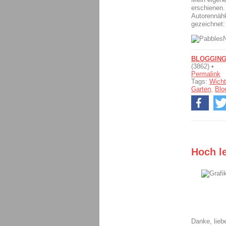
erschiene
Autorennäh
gezeichnet:
BLOGGIN
(3862) •
Permalink
Tags:
Wicht
Garten
,
Blo
Hoch le
Danke, liebe