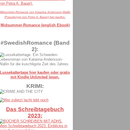
Mittsommer-Romanze von Katarina Andersson-Wallin
(Pseudonym von Petra A. Bauer) hier kaufen.
Midsummer-Romance (english Ebook)
#SwedishRomance (Band
2):
Lussekattertage hier kaufen oder gratis
mit Kindle Unlimited lesen.
KRIMI:
Das Schreibtagebuch
2023: