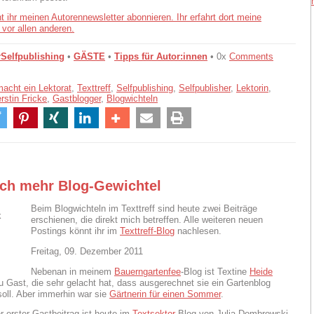
Selfpublishing
•
GÄSTE
•
Tipps für Autor:innen
• 0x
Comments
acht ein Lektorat
,
Texttreff
,
Selfpublishing
,
Selfpublisher
,
Lektorin
,
rstin Fricke
,
Gastblogger
,
Blogwichteln
ch mehr Blog-Gewichtel
Beim Blogwichteln im Texttreff sind heute zwei Beiträge
erschienen, die direkt mich betreffen. Alle weiteren neuen
Postings könnt ihr im
Texttreff-Blog
nachlesen.
Freitag, 09. Dezember 2011
Nebenan in meinem
Bauerngartenfee
-Blog ist Textine
Heide
 Gast, die sehr gelacht hat, dass ausgerechnet sie ein Gartenblog
soll. Aber immerhin war sie
Gärtnerin für einen Sommer
.
r erster Gastbeitrag ist heute im
Textsektor
-Blog von Julia Dombrowski