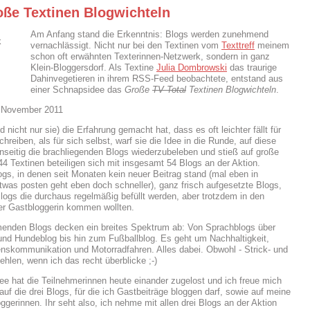
oße Textinen Blogwichteln
Am Anfang stand die Erkenntnis: Blogs werden zunehmend
vernachlässigt. Nicht nur bei den Textinen vom
Texttreff
meinem
schon oft erwähnten Texterinnen-Netzwerk, sondern in ganz
Klein-Bloggersdorf. Als Textine
Julia Dombrowski
das traurige
Dahinvegetieren in ihrem RSS-Feed beobachtete, entstand aus
einer Schnapsidee das
Große
TV Total
Textinen Blogwichteln
.
. November 2011
d nicht nur sie) die Erfahrung gemacht hat, dass es oft leichter fällt für
hreiben, als für sich selbst, warf sie die Idee in die Runde, auf diese
seitig die brachliegenden Blogs wiederzubeleben und stieß auf große
4 Textinen beteiligen sich mit insgesamt 54 Blogs an der Aktion.
ogs, in denen seit Monaten kein neuer Beitrag stand (mal eben in
was posten geht eben doch schneller), ganz frisch aufgesetzte Blogs,
logs die durchaus regelmäßig befüllt werden, aber trotzdem in den
r Gastbloggerin kommen wollten.
menden Blogs decken ein breites Spektrum ab: Von Sprachblogs über
und Hundeblog bis hin zum Fußballblog. Es geht um Nachhaltigkeit,
skommunikation und Motorradfahren. Alles dabei. Obwohl - Strick- und
ehlen, wenn ich das recht überblicke ;-)
ee hat die Teilnehmerinnen heute einander zugelost und ich freue mich
auf die drei Blogs, für die ich Gastbeiträge bloggen darf, sowie auf meine
ggerinnen. Ihr seht also, ich nehme mit allen drei Blogs an der Aktion