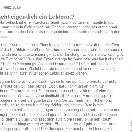
0. März 2019
ht eigentlich ein Lektorat?
s Selfpublisher ein Lektorat beauftragt, möchte man natürlich auch
s man für sein Geld bekommt. Dabei muss man jedoch zuerst einmal
ei Formen des Lektorats unterscheiden, die unterschiedlich tief in den
ifen …
ndere Variante ist das Plotlektorat, bei dem man ganz tief in den Text
nd die Erzählstruktur überprüft. Sind die Figuren glaubwürdig und handeln
chend ihrer Charakterisierung? Ist die Handlung nachvollziehbar oder gibt
nde Plotlöcher? Verlaufen Erzählstränge im Sand oder werden lückenhaft
en? Passen Spannungsbögen und Dramaturgie? Diese und noch viele
te werden beim Plotlektorat überprüft, denn erst wenn die Handlung
ibt es Sinn, zum stilistischen Lektorat überzugehen.
tischen Lektorat konzentriert man sich, wie der Name bereits vermuten
allem auf den Stil des Textes. Doch natürlich müssen nicht nur
bung, Grammatik und Stil passen, man achtet zudem auf eine der
emessene Wortwahl, vereinheitlicht Struktur und Form und legt ein
Augenmerk auf die gute Lesbarkeit. Selbst wenn kein Plotlektorat
urde, sollte dennoch auf Logikfehler und kleinere Details wie
ise eine nicht einheitliche Figurenbeschreibung (Tina hat mal blaue und
ugen) oder sich plötzlich verlagernde Schauplätze (Klaus stand eben
d, dreht sich um und lässt sich aufs Sofa fallen, ohne den Raum
zu haben) hingewiesen werden. Ebenso ist es Aufgabe des Lektorats,
olungen zu straffen und Überflüssiges zu streichen, Fehlendes zu