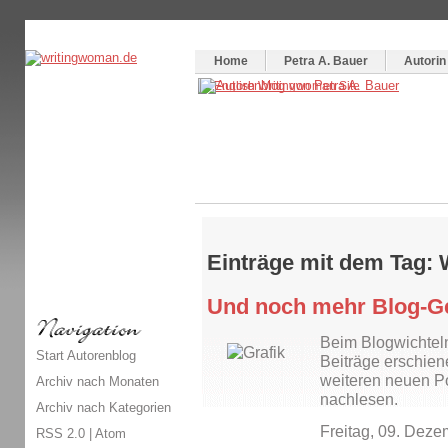
Themenspecial in
writingwomans Autorenblog
:
Wie schreibe ich ein Buch?
Home
Petra A. Bauer
Autorin
Einträge mit dem Tag: 
Und noch mehr Blog-G
Beim Blogwichteln
Start Autorenblog
Beiträge erschiene
weiteren neuen Po
Archiv nach Monaten
nachlesen.
Archiv nach Kategorien
Freitag, 09. Dez
RSS 2.0
|
Atom