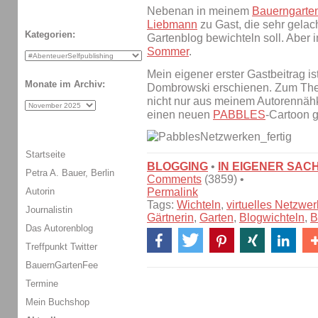
Nebenan in meinem
Bauerngarte
Liebmann
zu Gast, die sehr gelac
Kategorien:
Gartenblog bewichteln soll. Aber
Sommer
.
Mein eigener erster Gastbeitrag i
Monate im Archiv:
Dombrowski erschienen. Zum T
nicht nur aus meinem Autorennäh
einen neuen
PABBLES
-Cartoon g
Startseite
BLOGGING
•
IN EIGENER SAC
Petra A. Bauer, Berlin
Comments
(3859) •
Autorin
Permalink
Tags:
Wichteln
,
virtuelles Netzwe
Journalistin
Gärtnerin
,
Garten
,
Blogwichteln
,
B
Das Autorenblog
Treffpunkt Twitter
BauernGartenFee
Termine
Mein Buchshop