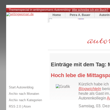
Themenspecial in
writingwomans Autorenblog
:
Wie schreibe ich ein Buch?
Home
Petra A. Bauer
Autorin
Einträge mit dem Tag: 
Hoch lebe die Mittagsp
Kürzlich habe ich
Start Autorenblog
Blogwichteln
beric
heute als Gast im
Archiv nach Monaten
Autorenkollegin
A
Archiv nach Kategorien
Samstag, 03. De
RSS 2.0
|
Atom