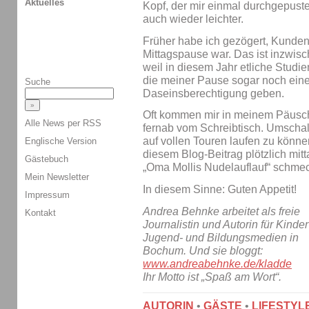
Aktuelles
Kopf, der mir einmal durchgepuste
auch wieder leichter.
Früher habe ich gezögert, Kunden 
Mittagspause war. Das ist inzwisc
weil in diesem Jahr etliche Stud
die meiner Pause sogar noch eine
Suche
Daseinsberechtigung geben.
Oft kommen mir in meinem Päusch
Alle News per RSS
fernab vom Schreibtisch. Umschal
auf vollen Touren laufen zu können
Englische Version
diesem Blog-Beitrag plötzlich mitt
Gästebuch
„Oma Mollis Nudelauflauf“ schmec
Mein Newsletter
In diesem Sinne: Guten Appetit!
Impressum
Andrea Behnke arbeitet als freie
Kontakt
Journalistin und Autorin für Kinder
Jugend- und Bildungsmedien in
Bochum. Und sie bloggt:
www.andreabehnke.de/kladde
Ihr Motto ist „Spaß am Wort“.
AUTORIN
•
GÄSTE
•
LIFESTYL