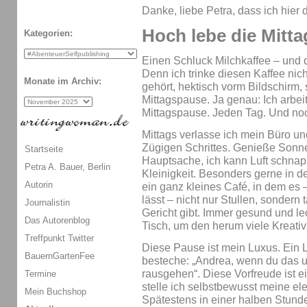
Danke, liebe Petra, dass ich hier d
Hoch lebe die Mitt
Kategorien:
Einen Schluck Milchkaffee – und d
Denn ich trinke diesen Kaffee nicht
Monate im Archiv:
gehört, hektisch vorm Bildschirm,
Mittagspause. Ja genau: Ich arbeit
Mittagspause. Jeden Tag. Und noch
Mittags verlasse ich mein Büro u
Zügigen Schrittes. Genieße Sonne
Startseite
Hauptsache, ich kann Luft schnap
Petra A. Bauer, Berlin
Kleinigkeit. Besonders gerne in 
Autorin
ein ganz kleines Café, in dem es
lässt – nicht nur Stullen, sondern
Journalistin
Gericht gibt. Immer gesund und l
Das Autorenblog
Tisch, um den herum viele Kreativ
Treffpunkt Twitter
Diese Pause ist mein Luxus. Ein 
BauernGartenFee
besteche: „Andrea, wenn du das un
rausgehen“. Diese Vorfreude ist e
Termine
stelle ich selbstbewusst meine ele
Mein Buchshop
Spätestens in einer halben Stunde