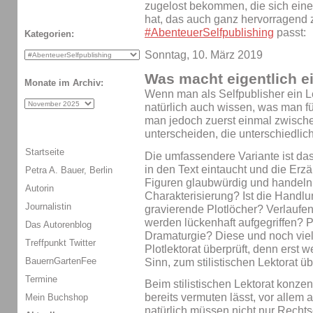
zugelost bekommen, die sich ei
hat, das auch ganz hervorragend
#AbenteuerSelfpublishing
passt:
Kategorien:
Sonntag, 10. März 2019
Was macht eigentlich e
Monate im Archiv:
Wenn man als Selfpublisher ein L
natürlich auch wissen, was man f
man jedoch zuerst einmal zwisch
unterscheiden, die unterschiedlich
Startseite
Die umfassendere Variante ist das
in den Text eintaucht und die Erzäh
Petra A. Bauer, Berlin
Figuren glaubwürdig und handeln 
Autorin
Charakterisierung? Ist die Handlu
Journalistin
gravierende Plotlöcher? Verlaufe
werden lückenhaft aufgegriffen
Das Autorenblog
Dramaturgie? Diese und noch vie
Treffpunkt Twitter
Plotlektorat überprüft, denn erst 
BauernGartenFee
Sinn, zum stilistischen Lektorat 
Termine
Beim stilistischen Lektorat konze
bereits vermuten lässt, vor allem 
Mein Buchshop
natürlich müssen nicht nur Recht