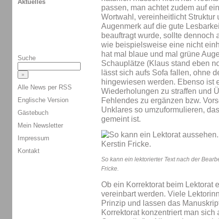
Aktuelles
passen, man achtet zudem auf ei
Wortwahl, vereinheitlicht Struktu
Augenmerk auf die gute Lesbarkeit
beauftragt wurde, sollte dennoch a
wie beispielsweise eine nicht ein
hat mal blaue und mal grüne Augen
Suche
Schauplätze (Klaus stand eben n
lässt sich aufs Sofa fallen, ohn
hingewiesen werden. Ebenso ist e
Alle News per RSS
Wiederholungen zu straffen und Üb
Englische Version
Fehlendes zu ergänzen bzw. Vorsc
Unklares so umzuformulieren, das
Gästebuch
gemeint ist.
Mein Newsletter
Impressum
Kontakt
So kann ein lektorierter Text nach der Bearb
Fricke.
Ob ein Korrektorat beim Lektorat e
vereinbart werden. Viele Lektori
Prinzip und lassen das Manuskript
Korrektorat konzentriert man sich