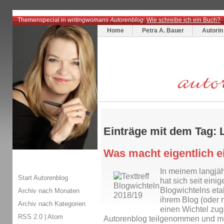
Themenspecial in
writingwomans Autorenblog
:
Wie schreibe ich ein Buch?
Home
Petra A. Bauer
Autorin
Einträge mit dem Tag: 
Was macht eigentlich e
In meinem langjä
Start Autorenblog
hat sich seit eini
Blogwichtelns etab
Archiv nach Monaten
ihrem Blog (oder
Archiv nach Kategorien
einen Wichtel zug
RSS 2.0
|
Atom
Autorenblog teilgenommen und mei