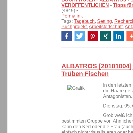
VERÖFFENTLICHEN
•
Tipps fü
(4849) •
Permalink
Tags:
Tagebuch
,
Setting
,
Recherc
Buchprojekt
,
Arbeitsfortschritt
,
Ant
ALBATROS [20101004]
Trüben Fischen
In den letzten
die Haare ger
Antagonisten.
Dienstag, 05.
Grob weiß ich 
bestimmten Gruppe von Ähnlichen.
kann den Kerl oder die Frau (auch
einfach nicht visualisieren oder be