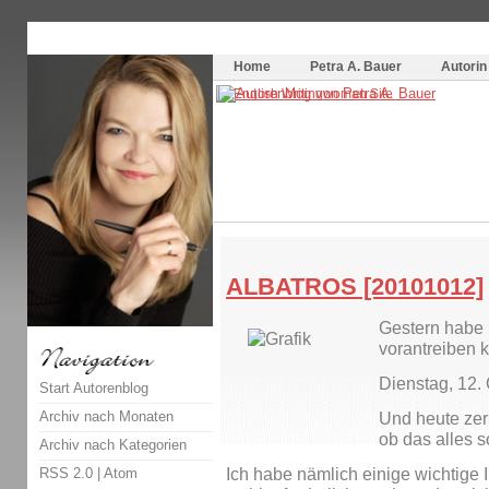
Themenspecial in
writingwomans Autorenblog
:
Wie schreibe ich ein Buch?
Home
Petra A. Bauer
Autorin
ALBATROS [20101012]
Gestern habe 
vorantreiben 
Dienstag, 12.
Start Autorenblog
Archiv nach Monaten
Und heute zer
ob das alles s
Archiv nach Kategorien
RSS 2.0
|
Atom
Ich habe nämlich einige wichtige