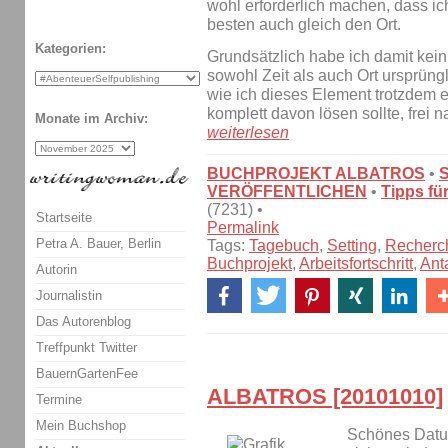
wohl erforderlich machen, dass ic
besten auch gleich den Ort.
Kategorien:
Grundsätzlich habe ich damit kein
sowohl Zeit als auch Ort ursprüng
wie ich dieses Element trotzdem 
komplett davon lösen sollte, frei
Monate im Archiv:
weiterlesen
BUCHPROJEKT ALBATROS
•
VERÖFFENTLICHEN
•
Tipps fü
(7231) •
Startseite
Permalink
Petra A. Bauer, Berlin
Tags:
Tagebuch
,
Setting
,
Recherc
Buchprojekt
,
Arbeitsfortschritt
,
Ant
Autorin
Journalistin
Das Autorenblog
Treffpunkt Twitter
BauernGartenFee
ALBATROS [20101010]
Termine
Mein Buchshop
Schönes Datu