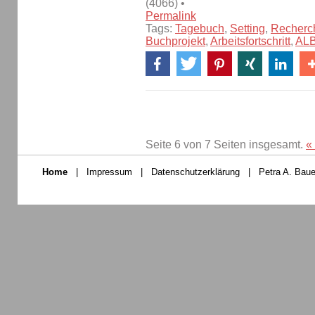
(4066) •
Permalink
Tags:
Tagebuch
,
Setting
,
Recherc
Buchprojekt
,
Arbeitsfortschritt
,
AL
Seite 6 von 7 Seiten insgesamt.
«
Home
|
Impressum
|
Datenschutzerklärung
|
Petra A. Baue