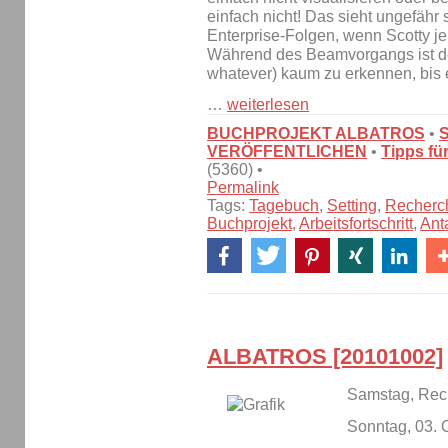
einfach nicht! Das sieht ungefähr 
Enterprise-Folgen, wenn Scotty j
Während des Beamvorgangs ist de
whatever) kaum zu erkennen, bis er
…
weiterlesen
BUCHPROJEKT ALBATROS
•
VERÖFFENTLICHEN
•
Tipps fü
(5360) •
Permalink
Tags:
Tagebuch
,
Setting
,
Recherc
Buchprojekt
,
Arbeitsfortschritt
,
Ant
ALBATROS [20101002]
Samstag, Rec
Sonntag, 03. 