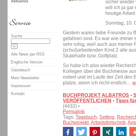
Aktuelles
sicher wieder 
will ich ja ga
heutige Arbe
Sonntag, 10. 
Gestern waren liebe Freunde zu B
Suche
gefahren sind. Es war wie immer 
sehr ruhig, weil auch aus meiner 
(schul)arbeitenden Kind 2 alle a
Alle News per RSS
Skatehalle bzw. Golfplatz.
Englische Version
So habe ich also wieder Recherch
Gästebuch
Kollegen über die Buchmesse ausg
notiert und im Laufe der Zeit de
Mein Newsletter
platze, wenn ich nicht endlich…
w
Impressum
Kontakt
BUCHPROJEKT ALBATROS
•
VERÖFFENTLICHEN
•
Tipps fü
(4432) •
Permalink
Tags:
Tagebuch
,
Setting
,
Recherc
Buchprojekt
,
Arbeitsfortschritt
,
Ant