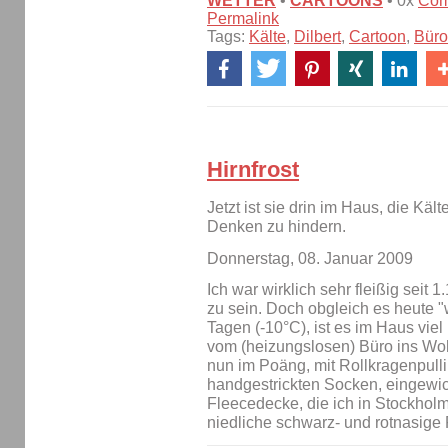
WETTER
•
CARTOONS
• 0x
Com
Permalink
Tags:
Kälte
,
Dilbert
,
Cartoon
,
Büro
Hirnfrost
Jetzt ist sie drin im Haus, die Käl
Denken zu hindern.
Donnerstag, 08. Januar 2009
Ich war wirklich sehr fleißig seit
zu sein. Doch obgleich es heute "w
Tagen (-10°C), ist es im Haus viel 
vom (heizungslosen) Büro ins Wo
nun im Poäng, mit Rollkragenpulli
handgestrickten Socken, eingewic
Fleecedecke, die ich in Stockhol
niedliche schwarz- und rotnasig