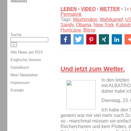
Aktuelles
LEBEN
•
VIDEO
•
WETTER
• 1x
Permalink
Tags:
Washington
,
Wahlkampf
,
U
Sandy
,
Obama
,
New York
,
Katast
Hurricane
,
Börse
Suche
Alle News per RSS
Englische Version
Gästebuch
Und jetzt zum Wetter.
Mein Newsletter
In den letzte
Impressum
mit ALBATROS.
Kontakt
daher habe ic
Dienstag, 23.
Ich habe den 
gestern war mir viel mehr nach Sch
so - manchmal müssen sie einfach s
Recherchieren und kein Plotten, 