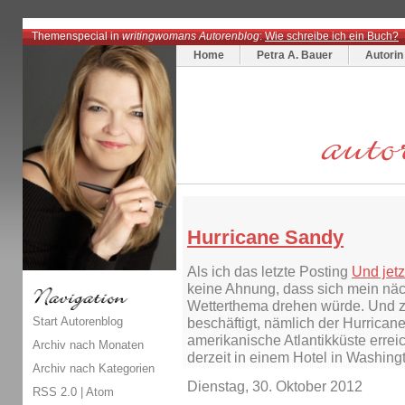
Themenspecial in
writingwomans Autorenblog
:
Wie schreibe ich ein Buch?
Home
Petra A. Bauer
Autorin
Hurricane Sandy
Als ich das letzte Posting
Und jetz
keine Ahnung, dass sich mein näch
Wetterthema drehen würde. Und zw
Start Autorenblog
beschäftigt, nämlich der Hurrican
amerikanische Atlantikküste errei
Archiv nach Monaten
derzeit in einem Hotel in Washing
Archiv nach Kategorien
Dienstag, 30. Oktober 2012
RSS 2.0
|
Atom