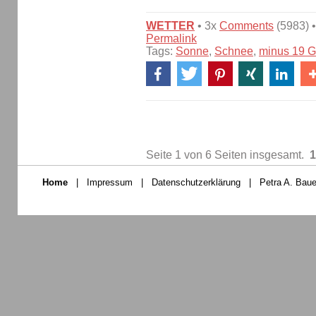
WETTER
• 3x
Comments
(5983) •
Permalink
Tags:
Sonne
,
Schnee
,
minus 19 G
Seite 1 von 6 Seiten insgesamt.
1
Home
|
Impressum
|
Datenschutzerklärung
|
Petra A. Baue