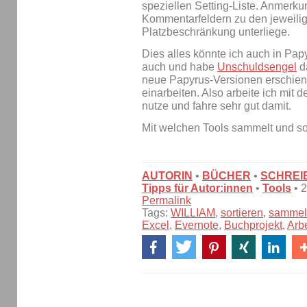
speziellen Setting-Liste. Anmerkun
Kommentarfeldern zu den jeweilige
Platzbeschränkung unterliege.
Dies alles könnte ich auch in Pap
auch und habe
Unschuldsengel
da
neue Papyrus-Versionen erschiene
einarbeiten. Also arbeite ich mit d
nutze und fahre sehr gut damit.
Mit welchen Tools sammelt und sor
AUTORIN
•
BÜCHER
•
SCHREI
Tipps für Autor:innen
•
Tools
• 
Permalink
Tags:
WILLIAM
,
sortieren
,
sammel
Excel
,
Evernote
,
Buchprojekt
,
Arb