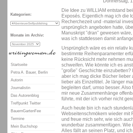
Donnerstag, 1
Die Idee zu WILLIAM entstand bei
Kategorien:
Exposés. Eigentlich mag ich die I
Recherchezeit und -material investi
ursprünglich angeboten hatte, über
Manuskript "dran" gewesen wäre, 
Monate im Archiv:
was ich stattdessen damit anfang
Ursprünglich wäre es ein relativ 
bestimmte Reihenparamenter erfü
keine Rücksicht mehr nehmen mus
schweifen. Wie könnte ich es anste
Startseite
"große" Geschichte einzubetten? I
Petra A. Bauer, Berlin
aber ich mag dicke Bücher lieber 
Autorin
lieber als Einzeltitel. Je länger
begleiten darf, umso besser. Also
Journalistin
mir neue Zusammenhänge offenbar
Das Autorenblog
führte, mit der ich vorher nicht ger
Treffpunkt Twitter
Auch heute bin ich nach stunde
BauernGartenFee
Webseitenschmökern wieder mit 
Termine
und freue mich sehr, wie sich auch
wunderbar zusammenfügen. Wie ich
Mein Buchshop
Alles fällt an seinen Platz, und i