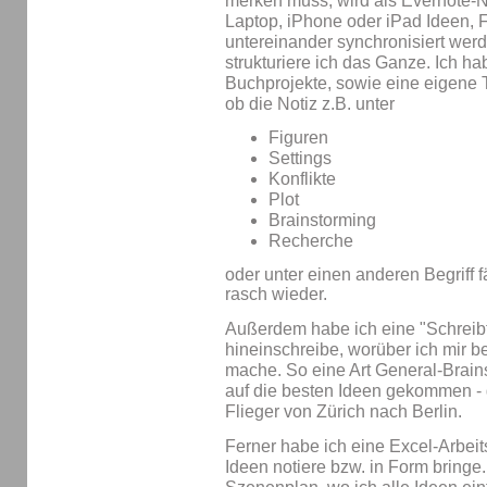
merken muss, wird als Evernote-N
Laptop, iPhone oder iPad Ideen, F
untereinander synchronisiert werd
strukturiere ich das Ganze. Ich ha
Buchprojekte, sowie eine eigene T
ob die Notiz z.B. unter
Figuren
Settings
Konflikte
Plot
Brainstorming
Recherche
oder unter einen anderen Begriff fä
rasch wieder.
Außerdem habe ich eine "Schreibta
hineinschreibe, worüber ich mir
mache. So eine Art General-Brains
auf die besten Ideen gekommen - 
Flieger von Zürich nach Berlin.
Ferner habe ich eine Excel-Arbei
Ideen notiere bzw. in Form bringe.