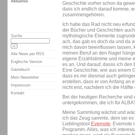
Aktuelles
Geschichte vorher schon da gewes
dass ich endlich darauf komme, wi
zusammengehören.
Ich habe das Rad nicht neu erfunde
der Bücher und Geschichten auch n
mythologische Elemente zugrunde 
Suche
ach, das gab es doch da und da a
mich davon beeinflussen lassen, k
meinen Beruf an den Nagel hängen
Alle News per RSS
eigene Erzählstimme und meine e
Englische Version
es an. Und darauf, dasss ich den 
Gästebuch
Eine Geschichte, wie aus einem G
dass es mir diesmal auch gelingen
Mein Newsletter
erstellen, dass er von Anfang an e
Impressum
nicht erst, nachdem ich die Hälft
Kontakt
Bei der heutigen Recherche sind 
untergekommen, die ich für ALB
Meine Sammlung wächst und wächs
ich das Zeug sammle, dem sei es 
Lieblingstool
Evernote
. Evernote 
Programm. Alles, was ich interess