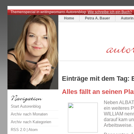
Themenspecial in
writingwomans Autorenblog
:
Wie schreibe ich ein Buch?
Home
Petra A. Bauer
Autorin
Einträge mit dem Tag: 
Alles fällt an seinen Pla
Neben ALBATRO
Start Autorenblog
ein weiteres Pr
WILLIAM nenne
Archiv nach Monaten
darauf kam un
Archiv nach Kategorien
Arbeitsweise.
RSS 2.0
|
Atom