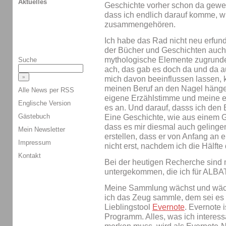
Aktuelles
Geschichte vorher schon da gewes
dass ich endlich darauf komme, wi
zusammengehören.
Ich habe das Rad nicht neu erfunde
der Bücher und Geschichten auch n
mythologische Elemente zugrunde 
Suche
ach, das gab es doch da und da a
mich davon beeinflussen lassen, k
meinen Beruf an den Nagel hängen
Alle News per RSS
eigene Erzählstimme und meine e
Englische Version
es an. Und darauf, dasss ich den 
Gästebuch
Eine Geschichte, wie aus einem G
dass es mir diesmal auch gelingen
Mein Newsletter
erstellen, dass er von Anfang an e
Impressum
nicht erst, nachdem ich die Hälft
Kontakt
Bei der heutigen Recherche sind 
untergekommen, die ich für ALB
Meine Sammlung wächst und wächs
ich das Zeug sammle, dem sei es 
Lieblingstool
Evernote
. Evernote 
Programm. Alles, was ich interess