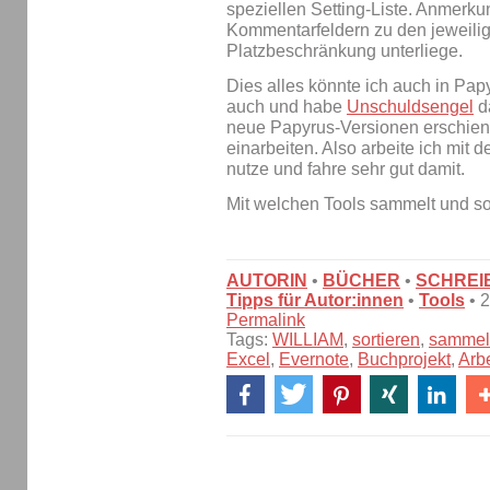
speziellen Setting-Liste. Anmerkun
Kommentarfeldern zu den jeweilige
Platzbeschränkung unterliege.
Dies alles könnte ich auch in Pap
auch und habe
Unschuldsengel
da
neue Papyrus-Versionen erschiene
einarbeiten. Also arbeite ich mit d
nutze und fahre sehr gut damit.
Mit welchen Tools sammelt und sor
AUTORIN
•
BÜCHER
•
SCHREI
Tipps für Autor:innen
•
Tools
• 
Permalink
Tags:
WILLIAM
,
sortieren
,
sammel
Excel
,
Evernote
,
Buchprojekt
,
Arb