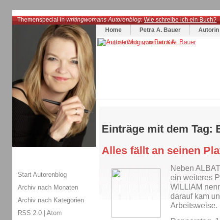
Themenspecial in
writingwomans Autorenblog
:
Wie schreibe ich ein Buch?
Home
Petra A. Bauer
Autorin
Einträge mit dem Tag: 
Alles fällt an seinen Pla
Neben ALBATRO
Start Autorenblog
ein weiteres Pr
WILLIAM nenne
Archiv nach Monaten
darauf kam un
Archiv nach Kategorien
Arbeitsweise.
RSS 2.0
|
Atom