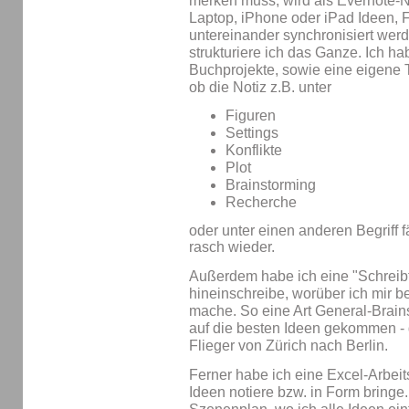
merken muss, wird als Evernote-N
Laptop, iPhone oder iPad Ideen, F
untereinander synchronisiert werd
strukturiere ich das Ganze. Ich ha
Buchprojekte, sowie eine eigene T
ob die Notiz z.B. unter
Figuren
Settings
Konflikte
Plot
Brainstorming
Recherche
oder unter einen anderen Begriff fä
rasch wieder.
Außerdem habe ich eine "Schreibta
hineinschreibe, worüber ich mir
mache. So eine Art General-Brains
auf die besten Ideen gekommen - 
Flieger von Zürich nach Berlin.
Ferner habe ich eine Excel-Arbei
Ideen notiere bzw. in Form bringe.