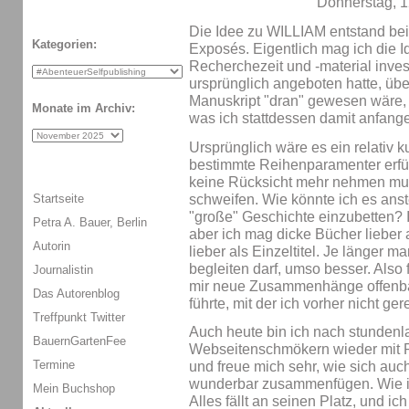
Donnerstag, 1
Die Idee zu WILLIAM entstand bei
Kategorien:
Exposés. Eigentlich mag ich die I
Recherchezeit und -material investi
ursprünglich angeboten hatte, über
Manuskript "dran" gewesen wäre, 
Monate im Archiv:
was ich stattdessen damit anfang
Ursprünglich wäre es ein relativ 
bestimmte Reihenparamenter erfü
keine Rücksicht mehr nehmen mus
schweifen. Wie könnte ich es anste
Startseite
"große" Geschichte einzubetten? I
Petra A. Bauer, Berlin
aber ich mag dicke Bücher lieber 
Autorin
lieber als Einzeltitel. Je länger
begleiten darf, umso besser. Also
Journalistin
mir neue Zusammenhänge offenbar
Das Autorenblog
führte, mit der ich vorher nicht ger
Treffpunkt Twitter
Auch heute bin ich nach stunde
BauernGartenFee
Webseitenschmökern wieder mit 
Termine
und freue mich sehr, wie sich auch
wunderbar zusammenfügen. Wie ich
Mein Buchshop
Alles fällt an seinen Platz, und i