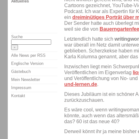
Aktuelles
Cartoons gezeichnet, YouTube-V
Podcast. Ich war als Expertin für
ein
dreiminütiges Porträt über m
Der Sender hatte auch überlegt m
weil sie die von
Bauerngartenfe
Suche
Letztendlich hatte sich
writingw
war überall im Netz damit unterwe
geblieben. Scherzkekse haben m
Alle News per RSS
Karla Kolumna genannt, aber das w
Englische Version
Inzwischen liegt mein Schwerpun
Gästebuch
Veröffentlichen im Eigenverlag
li
und Veröffentlichung von No- un
Mein Newsletter
und-lernen.de
.
Impressum
Dieses Jubiläum ist ein schöner 
Kontakt
zurückzuschauen.
Es wäre cool, wenn writingwoman
könnte, auch wenn das altersmäßi
das? 60 ist das neue 40?
Derweil könnt ihr ja meine bisher 