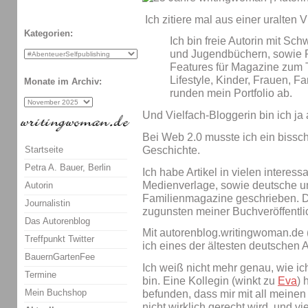
Ich zitiere mal aus einer uralten Vi
Kategorien:
Ich bin freie Autorin mit Sch
und Jugendbüchern, sowie 
Features für Magazine zum
Lifestyle, Kinder, Frauen, 
Monate im Archiv:
runden mein Portfolio ab.
Und Vielfach-Bloggerin bin ich ja
Bei Web 2.0 musste ich ein bissch
Geschichte.
Startseite
Petra A. Bauer, Berlin
Ich habe Artikel in vielen intere
Medienverlage, sowie deutsche un
Autorin
Familienmagazine geschrieben. D
Journalistin
zugunsten meiner Buchveröffentl
Das Autorenblog
Mit autorenblog.writingwoman.de (
Treffpunkt Twitter
ich eines der ältesten deutschen 
BauernGartenFee
Ich weiß nicht mehr genau, wie 
Termine
bin. Eine Kollegin (winkt zu
Eva
) 
Mein Buchshop
befunden, dass mir mit all meine
nicht wirklich gerecht wird, und vi