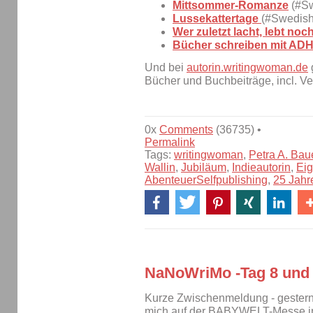
Mittsommer-Romanze
(#S
Lussekattertage
(#Swedis
Wer zuletzt lacht, lebt noc
Bücher schreiben mit AD
Und bei
autorin.writingwoman.de
g
Bücher und Buchbeiträge, incl. Ve
0x
Comments
(36735) •
Permalink
Tags:
writingwoman
,
Petra A. Bau
Wallin
,
Jubiläum
,
Indieautorin
,
Eig
AbenteuerSelfpublishing
,
25 Jahr
NaNoWriMo -Tag 8 und 
Kurze Zwischenmeldung - gestern
mich auf der BABYWELT-Messe in