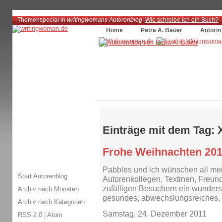
Themenspecial in
writingwomans Autorenblog
:
Wie schreibe ich ein Buch?
Home
Petra A. Bauer
Autorin
Einträge mit dem Tag:
Frohe Weihnachten 201
Pabbles und ich wünschen all me
Start Autorenblog
Autorenkollegen, Textinen, Freun
zufälligen Besuchern ein wunder
Archiv nach Monaten
gesundes, abwechslungsreiches, e
Archiv nach Kategorien
Samstag, 24. Dezember 2011
RSS 2.0
|
Atom