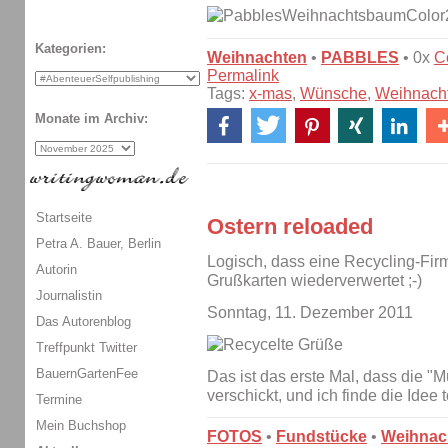
Kategorien:
Weihnachten
•
PABBLES
• 0x
C
Permalink
Tags:
x-mas
,
Wünsche
,
Weihnach
Monate im Archiv:
Startseite
Ostern reloaded
Petra A. Bauer, Berlin
Logisch, dass eine Recycling-Fir
Autorin
Grußkarten wiederverwertet ;-)
Journalistin
Sonntag, 11. Dezember 2011
Das Autorenblog
Treffpunkt Twitter
BauernGartenFee
Das ist das erste Mal, dass die "
verschickt, und ich finde die Idee t
Termine
Mein Buchshop
FOTOS
•
Fundstücke
•
Weihnac