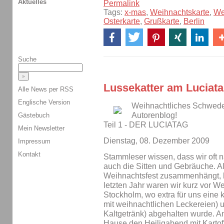
Aktuelles
Permalink
Tags:
x-mas
,
Weihnachtskarte
,
We
Osterkarte
,
Grußkarte
,
Berlin
Suche
Lussekatter am Luciata
Alle News per RSS
Englische Version
Weihnachtliches Schwede
Autorenblog!
Gästebuch
Teil 1 - DER LUCIATAG
Mein Newsletter
Dienstag, 08. Dezember 2009
Impressum
Kontakt
Stammleser wissen, dass wir oft
auch die Sitten und Gebräuche. A
Weihnachtsfest zusammenhängt, h
letzten Jahr waren wir kurz vor W
Stockholm, wo extra für uns eine k
mit weihnachtlichen Leckereien) 
Kaltgetränk) abgehalten wurde. A
Hause den Heiligabend mit Kartof