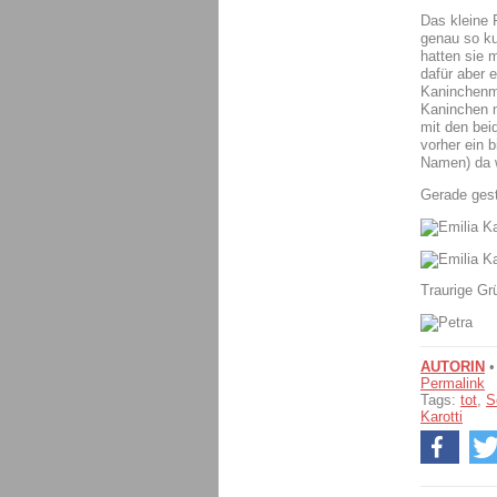
Das kleine 
genau so ku
hatten sie 
dafür aber 
Kaninchenmä
Kaninchen m
mit den bei
vorher ein 
Namen) da w
Gerade gest
Traurige Gr
AUTORIN
Permalink
Tags:
tot
,
S
Karotti