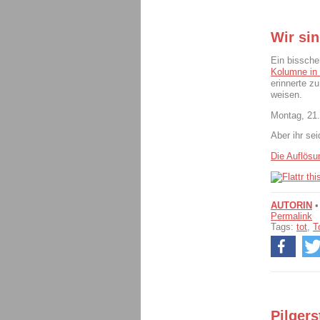
Wir si
Ein bissche
Kolumne in 
erinnerte z
weisen.
Montag, 21.
Aber ihr se
Die Auflösun
AUTORIN
Permalink
Tags:
tot
,
T
Pilgers