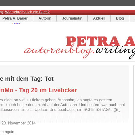
og
:
Wie schreibe ich ein Buch?
Petra A. Bauer
Autorin
Journalistin
Aktuell
Blog
ge mit dem Tag: Tot
iMo - Tag 20 im Liveticker
es nicht so viel zu tickern geben. Autobahn, ich sagte es gestern.
d bin ich heute doch nicht auf der Autobahn. Und gestern war auch mal
Bluescreen-Time ... Update: Und überhaupt, ein SCHEISSTAG! :-(((((
, 20. November 2014