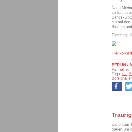
Nach Michae
Einkaufszen
Sandskulptu
einmal dort
Blumen und 
Dienstag, 1
Hier könnt 
BERLIN
•
Permalink
Tags:
tot
,
S
Borsighalle
Traurig
Die ersten 
trauert um 