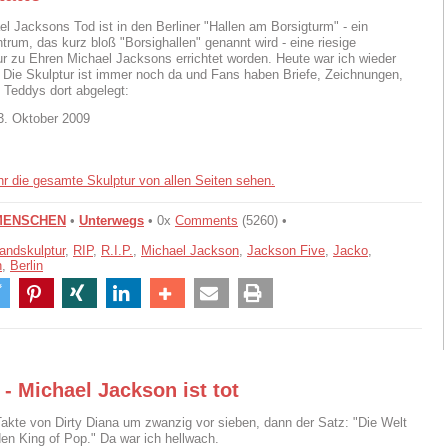
l Jacksons Tod ist in den Berliner "Hallen am Borsigturm" - ein
trum, das kurz bloß "Borsighallen" genannt wird - eine riesige
r zu Ehren Michael Jacksons errichtet worden. Heute war ich wieder
. Die Skulptur ist immer noch da und Fans haben Briefe, Zeichnungen,
Teddys dort abgelegt:
3. Oktober 2009
ihr die gesamte Skulptur von allen Seiten sehen.
MENSCHEN
•
Unterwegs
• 0x
Comments
(5260) •
andskulptur
,
RIP
,
R.I.P.
,
Michael Jackson
,
Jackson Five
,
Jacko
,
n
,
Berlin
 - Michael Jackson ist tot
Takte von Dirty Diana um zwanzig vor sieben, dann der Satz: "Die Welt
den King of Pop." Da war ich hellwach.