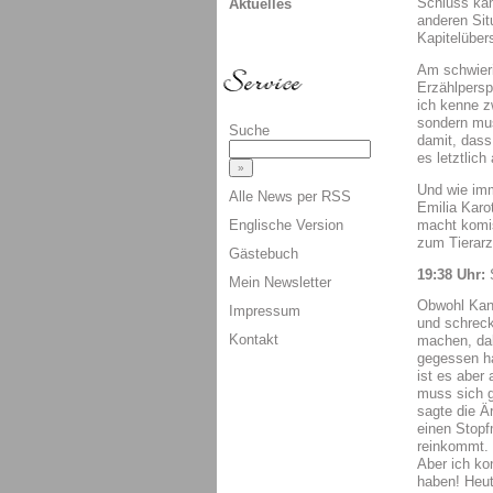
Schluss kan
Aktuelles
anderen Sit
Kapitelübers
Am schwieri
Erzählpersp
ich kenne z
sondern mus
Suche
damit, dass 
es letztlic
Und wie imm
Alle News per RSS
Emilia Karot
macht komi
Englische Version
zum Tierarzt
Gästebuch
19:38 Uhr:
Mein Newsletter
Obwohl Kani
Impressum
und schreck
Kontakt
machen, dab
gegessen hab
ist es aber
muss sich g
sagte die Ä
einen Stopf
reinkommt. 
Aber ich ko
haben! Heut