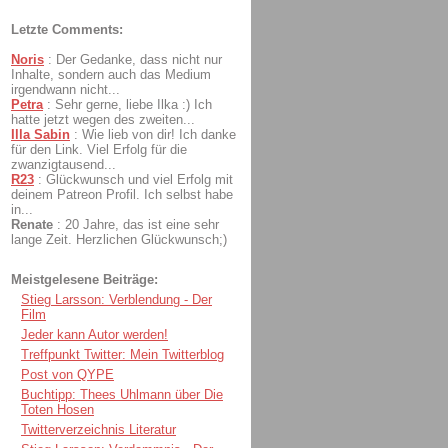
Letzte Comments:
Noris
:
Der Gedanke, dass nicht nur
Inhalte, sondern auch das Medium
irgendwann nicht...
Petra
:
Sehr gerne, liebe Ilka :) Ich
hatte jetzt wegen des zweiten...
Illa Sabin
:
Wie lieb von dir! Ich danke
für den Link. Viel Erfolg für die
zwanzigtausend...
R23
:
Glückwunsch und viel Erfolg mit
deinem Patreon Profil. Ich selbst habe
in...
Renate
:
20 Jahre, das ist eine sehr
lange Zeit. Herzlichen Glückwunsch;)
Meistgelesene Beiträge:
Stieg Larsson: Verblendung - Der
Film
Jeder kann Autor werden!
Treffpunkt Twitter: Mein Twitterblog
Post von QYPE
Buchtipp: Thees Uhlmann über Die
Toten Hosen
Twitterverzeichnis Literatur