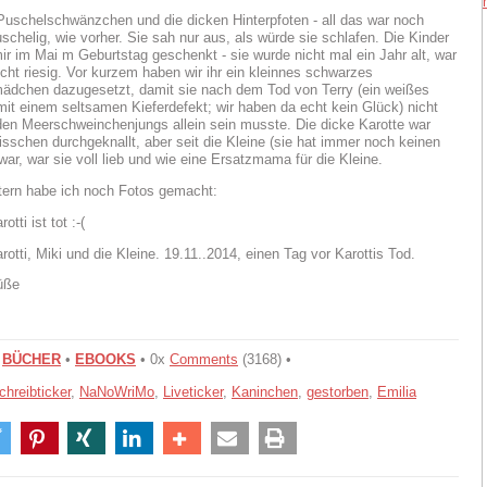
Puschelschwänzchen und die dicken Hinterpfoten - all das war noch
schelig, wie vorher. Sie sah nur aus, als würde sie schlafen. Die Kinder
mir im Mai m Geburtstag geschenkt - sie wurde nicht mal ein Jahr alt, war
echt riesig. Vor kurzem haben wir ihr ein kleinnes schwarzes
dchen dazugesetzt, damit sie nach dem Tod von Terry (ein weißes
it einem seltsamen Kieferdefekt; wir haben da echt kein Glück) nicht
den Meerschweinchenjungs allein sein musste. Die dicke Karotte war
bisschen durchgeknallt, aber seit die Kleine (sie hat immer noch keinen
ar, war sie voll lieb und wie eine Ersatzmama für die Kleine.
ern habe ich noch Fotos gemacht:
üße
•
BÜCHER
•
EBOOKS
• 0x
Comments
(3168) •
chreibticker
,
NaNoWriMo
,
Liveticker
,
Kaninchen
,
gestorben
,
Emilia