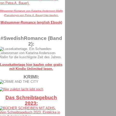
Mittsommer-Romanze von Katarina Andersson-Wallin
(Pseudonym von Petra A. Bauer) hier kaufen.
Midsummer-Romance (english Ebook)
#SwedishRomance (Band
2):
Lussekattertage hier kaufen oder gratis
mit Kindle Unlimited lesen.
KRIMI:
Das Schreibtagebuch
2023: