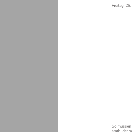
Freitag, 26.
So müssen m
starb, der 