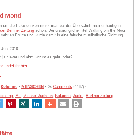
nd Mond
n um die Ecke denken muss man bei der Überschrift meiner heutigen
der Berliner Zeitung
schon. Der ursprüngliche Titel Walking oin the Moon
u sehr an Police und würde damit in eine falsche musikalische Richtung
 Juni 2010
id ja clever und ahnt worum es geht, oder?
g findet ihr hier.
•
Kolumne
•
MENSCHEN
• 0x
Comments
(4487) •
odestag
,
MJ
,
Michael Jackson
,
Kolumne
,
Jacko
,
Berliner Zeitung
tätte