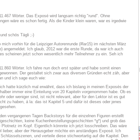
11.467 Wörter. Das Exposé wird langsam richtig "rund". Ohne
ngen wäre es schon fertig. Als die Kinder klein waren, war es irgedwie
und schös Tägli ;-)
b mich vorhin für die Leipziger Autorenrunde (#lar15) im nächsten März
 angemeldet. Ich glaub, 2012 war die erste Runde, da war ich auch
 es scheinen jetzt schon wesentlich mehr Teilnehmer zu ein. Seh ich
11.860 Wörter. Ich fahre nun doch erst später und habe somit einen
gewonnen. Der gestaltet sich zwar aus diversen Gründen echt zäh, aber
an und ich sage euch wie:
 ich hatte kürzlich mal erwähnt, dass ich bislang in meinen Exposés der
 halber immer eine Einteilung von 20 Kapiteln vorgenommen habe. Ob es
 oder weniger sind, ist nicht relevant, aber für den Lektor ist es gut
cht zu haben, á la: das ist Kapitel 5 und dafür ist dieses oder jenes
rgesehen.
 den vergangenen Tagen Backstorys für die einzelnen Figuren erstellt
dgeschichten, keine Kuchenherstellungsgeschichten *g*) und grob das
Plotnetz im Kopf. Eigentlich könnnte ich jetzt losschreiben. Das wäre
el lieber, aber der Herausgeber möchte ein anständiges Exposé. Ich
Schlüsselszenen, und verteile diese stichwortartig auf die Kapitel. Den