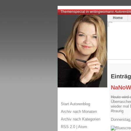
Themenspecial in
writingwomans Autorenbl
Home
Einträ
NaNoWr
Heute wird 
Überraschen
Start Autorenblog
wieder mal 
#traurig
Archiv nach Monaten
Archiv nach Kategorien
Donnerstag
RSS 2.0
|
Atom