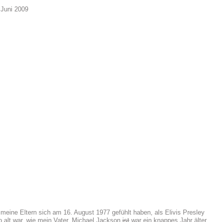
 Juni 2009
eine Eltern sich am 16. August 1977 gefühlt haben, als Elivis Presley
so alt war, wie mein Vater. Michael Jackson
ist
war ein knappes Jahr älter