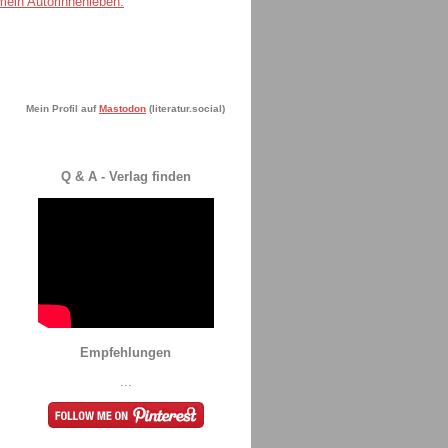
Mein Profil auf
Mastodon
(literatur.social)
Q & A - Verlag finden
Empfehlungen
...