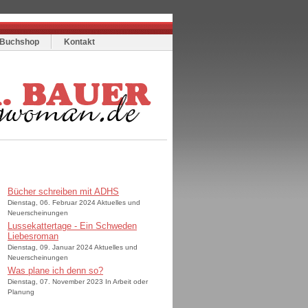
Buchshop
Kontakt
Bücher schreiben mit ADHS
Dienstag, 06. Februar 2024 Aktuelles und
Neuerscheinungen
Lussekattertage - Ein Schweden
Liebesroman
Dienstag, 09. Januar 2024 Aktuelles und
Neuerscheinungen
Was plane ich denn so?
Dienstag, 07. November 2023 In Arbeit oder
Planung