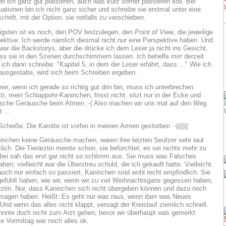
n ich ganz gut platzieren, auch was kurz vorher passieren soll. Bei
uationen bin ich nicht ganz sicher und schreibe sie erstmal unter eine
chrift, mit der Option, sie notfalls zu verschieben.
gsten ist es noch, den POV festzulegen, den
Point of View
, die jeweilige
ektive. Ich werde nämlich diesmal nicht nur eine Perspektive haben. Und
war die Backstorys, aber die drücke ich dem Leser ja nicht ins Gesicht,
s sie in den Szenen durchschimmern lassen. Ich behelfe mirr derzeit
ich dann schreibe: "Kapitel 5, in dem der Leser erfährt, dass ..." Wie ich
h ausgestalte, wird sich beim Schreiben ergeben.
er, wenn ich gerade so richtig gut drin bin, muss ich unterbrechen.
ti, mein Schlappohr-Kaninchen, frisst nicht, sitzt nur in der Ecke und
sche Geräusche beim Atmen :-( Also machen wir uns mal auf den Weg
 ...
Scheiße. Die Karotte ist vorhin in meinen Armen gestorben :-((((((
nchen keine Geräusche machen, waren ihre letzten Seufzer sehr laut
lich. Die Tierärztin meinte schon, sie befürchtet, es sei nichts mehr zu
ei sah das erst gar nicht so schlimm aus. Sie muss was Falsches
en; vielleicht war die Überstreu schuld, die ich gekauft hatte. Vielleicht
 auch nur einfach so passiert, Kaninchen sind wohl recht empfindlich. Sie
efühlt haben, wie wir, wenn wir zu viel Weihnachtsgans gegessen haben,
rztin. Nur, dass Kaninchen sich nicht übergeben können und dazu noch
magen haben. Heißt: Es geht nur was raus, wenn iben was Neues
Und wenn das alles nicht klappt, versagt der Kreislauf ziemlich schnell.
nnnte doch nicht zum Arzt gehen, bevor wir überhaupt was gemerkt
e Vormittag war noch alles ok.