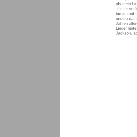
als mein Li
Thriller ver
bin ich mi
unsere dama
Jahren alle
Lieder hint
Jackson, ab