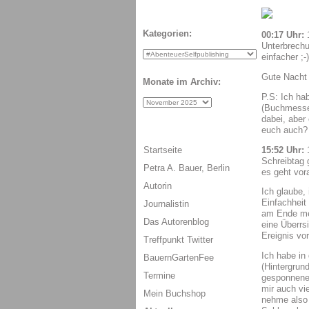
Kategorien:
00:17 Uhr:
Unterbrechu
einfacher ;-)
Gute Nacht 
Monate im Archiv:
P.S: Ich ha
(Buchmesse)
dabei, aber
euch auch?
15:52 Uhr:
Startseite
Schreibtag 
Petra A. Bauer, Berlin
es geht vor
Autorin
Ich glaube,
Einfachheit
Journalistin
am Ende mehr
Das Autorenblog
eine Überrsi
Ereignis vo
Treffpunkt Twitter
Ich habe in
BauernGartenFee
(Hintergrun
Termine
gesponnene 
mir auch vi
Mein Buchshop
nehme also 