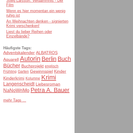
Stieg Larsson: Verdammnis - Der
Film
Wenn es hier momentan ein wenig
ruhig ist
An Weihnachten denken - signierten
Krimi verschenken!
Liest du lieber Reihen oder
Einzelbände?
Häufigste Tags:
Adventskalender
ALBATROS
Autorin
Berlin
Buch
Aquarell
Bücher
Buchprojekt
englisch
Gewinnspiel
Kinder
Frühling
Garten
Krimi
Kinderkrimi
Kolumne
Langenscheidt
Liebesroman
Petra A. Bauer
NaNoWriMo
mehr Tags ...