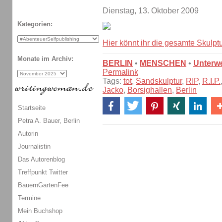
Dienstag, 13. Oktober 2009
Kategorien:
Hier könnt ihr die gesamte Skulpt
Monate im Archiv:
BERLIN
•
MENSCHEN
•
Unterw
Permalink
Tags:
tot
,
Sandskulptur
,
RIP
,
R.I.P.
Jacko
,
Borsighallen
,
Berlin
Startseite
Petra A. Bauer, Berlin
Autorin
Journalistin
Das Autorenblog
Treffpunkt Twitter
BauernGartenFee
Termine
Mein Buchshop