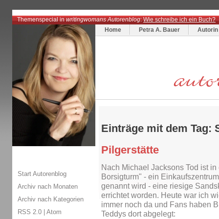
Themenspecial in
writingwomans Autorenblog
:
Wie schreibe ich ein Buch?
Home
Petra A. Bauer
Autorin
Einträge mit dem Tag: 
Pilgerstätte
Nach Michael Jacksons Tod ist in
Start Autorenblog
Borsigturm" - ein Einkaufszentrum
genannt wird - eine riesige Sand
Archiv nach Monaten
errichtet worden. Heute war ich wi
Archiv nach Kategorien
immer noch da und Fans haben B
RSS 2.0
|
Atom
Teddys dort abgelegt: