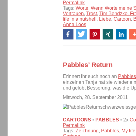
Permalink
Tags:
Worte
,
Wenn Worte meine S
Vertrauen
,
Trost
,
Tim Bendzko. Fra
life in a nutshell
,
Liebe
,
Cartoon
,
B
Anna Loos
Pabbles’ Return
Erinnert ihr euch noch an
Pabbles
einzelnen Tanja hat sie wieder ei
und gelobt Besserung, was die Up
Mittwoch, 28. September 2011
CARTOONS
•
PABBLES
• 2x
Co
Permalink
Tags:
Zeichnung
,
Pabbles
,
My life