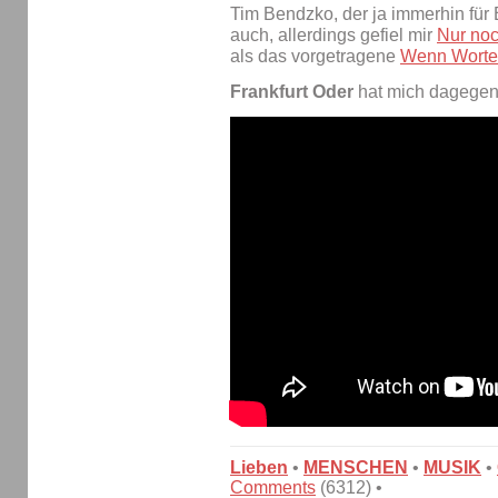
Tim Bendzko, der ja immerhin für B
auch, allerdings gefiel mir
Nur noc
als das vorgetragene
Wenn Worte
Frankfurt Oder
hat mich dagegen z
Lieben
•
MENSCHEN
•
MUSIK
•
Comments
(6312) •