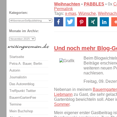
Weihnachten
•
PABBLES
• 0x
C
Permalink
Kategorien:
Tags:
x-mas
,
Wünsche
,
Weihnach
Monate im Archiv:
Und noch mehr Blog-G
Startseite
Beim Blogwichteln
Beiträge erschiene
Petra A. Bauer, Berlin
weiteren neuen Po
Autorin
nachlesen.
Journalistin
Freitag, 09. Dez
Das Autorenblog
Nebenan in meinem
Bauerngarte
Treffpunkt Twitter
Liebmann
zu Gast, die sehr gelac
BauernGartenFee
Gartenblog bewichteln soll. Aber
Sommer
.
Termine
Mein Buchshop
Mein eigener erster Gastbeitrag i