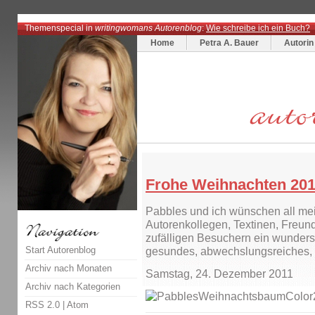
Themenspecial in
writingwomans Autorenblog
:
Wie schreibe ich ein Buch?
Home
Petra A. Bauer
Autorin
Frohe Weihnachten 201
Pabbles und ich wünschen all me
Autorenkollegen, Textinen, Freun
zufälligen Besuchern ein wunder
Start Autorenblog
gesundes, abwechslungsreiches, e
Archiv nach Monaten
Samstag, 24. Dezember 2011
Archiv nach Kategorien
RSS 2.0
|
Atom