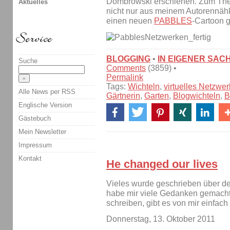
Dombrowski erschienen. Zum T
Aktuelles
nicht nur aus meinem Autorennäh
einen neuen
PABBLES
-Cartoon g
BLOGGING
•
IN EIGENER SAC
Suche
Comments
(3859) •
Permalink
Tags:
Wichteln
,
virtuelles Netzwe
Alle News per RSS
Gärtnerin
,
Garten
,
Blogwichteln
,
B
Englische Version
Gästebuch
Mein Newsletter
Impressum
Kontakt
He changed our lives
Vieles wurde geschrieben über de
habe mir viele Gedanken gemacht. 
schreiben, gibt es von mir einfach
Donnerstag, 13. Oktober 2011