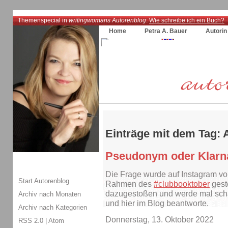
Themenspecial in
writingwomans Autorenblog
:
Wie schreibe ich ein Buch?
Home
Petra A. Bauer
Autorin
Einträge mit dem Tag: 
Pseudonym oder Klar
Die Frage wurde auf Instagram v
Start Autorenblog
Rahmen des
#clubbooktober
geste
dazugestoßen und werde mal scha
Archiv nach Monaten
und hier im Blog beantworte.
Archiv nach Kategorien
Donnerstag, 13. Oktober 2022
RSS 2.0
|
Atom