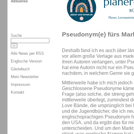
Aktuelles
Pseudonym(e) fürs Mar
Suche
Deshalb fand ich es auch über län
Alle News per RSS
vor allem große Verlage aus mar
Englische Version
ihren Autoren verlangen, unter 
hat eine Autorin nicht nur ein Ps
Gästebuch
nachdem, in welchem Genre sie ge
Mein Newsletter
Mittlerweile habe ich mich jedoc
Impressum
Geschlossene Pseudonyme kämen 
Kontakt
Frage (also solche, die streng geh
mittlerweile überlegt, zumindest 
Love
Bände, die ursprünglich bei
und die Jugendbücher, die ich ne
englischsprachigen Pseudonym he
den USA, und da ergibt das für m
unterscheiden. Und um den Markt z
stürzt, was englische Namen hat ;-