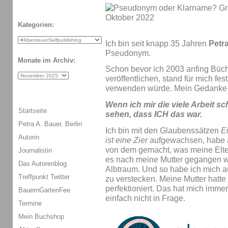
Kategorien:
Ich bin seit knapp 35 Jahren
Petr
Pseudonym.
Monate im Archiv:
Schon bevor ich 2003 anfing Büch
veröffentlichen, stand für mich fe
verwenden würde. Mein Gedanke
Wenn ich mir die viele Arbeit s
Startseite
sehen, dass ICH das war.
Petra A. Bauer, Berlin
Ich bin mit den Glaubenssätzen
Ei
Autorin
ist eine Zier
aufgewachsen, habe a
von dem gemacht, was meine Elte
Journalistin
es nach meine Mutter gegangen wä
Das Autorenblog
Albtraum. Und so habe ich mich 
Treffpunkt Twitter
zu verstecken. Meine Mutter hatt
perfektioniert. Das hat mich immer
BauernGartenFee
einfach nicht in Frage.
Termine
Mein Buchshop