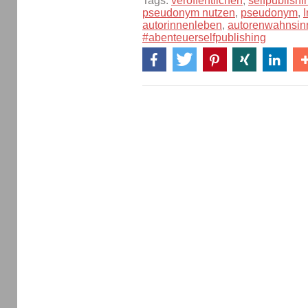
Tags:
veröffentlichen
,
selfpublishi
pseudonym nutzen
,
pseudonym
,
autorinnenleben
,
autorenwahnsin
#abenteuerselfpublishing