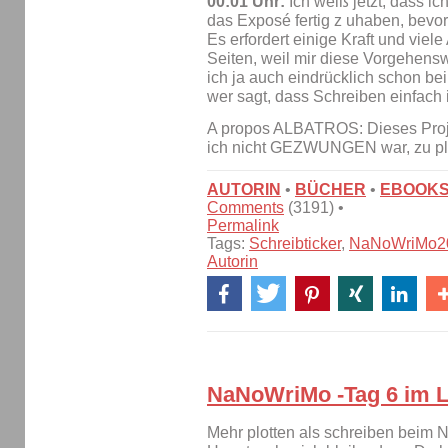
00:01 Uhr:
Ich weiß jetzt, dass ic
das Exposé fertig z uhaben, bevo
Es erfordert einige Kraft und viele
Seiten, weil mir diese Vorgehenswe
ich ja auch eindrücklich schon be
wer sagt, dass Schreiben einfach 
A propos ALBATROS: Dieses Proje
ich nicht GEZWUNGEN war, zu pl
AUTORIN
•
BÜCHER
•
EBOOK
Comments
(3191) •
Permalink
Tags:
Schreibticker
,
NaNoWriMo2
Autorin
NaNoWriMo -Tag 6 im L
Mehr plotten als schreiben beim 