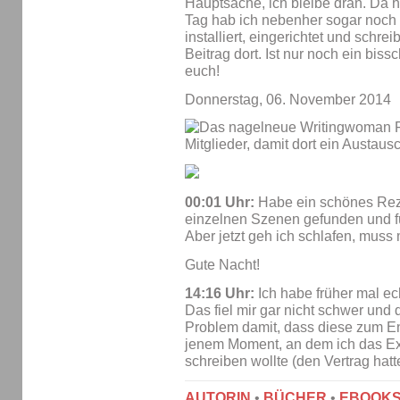
Hauptsache, ich bleibe dran. Da h
Tag hab ich nebenher sogar noc
installiert, eingerichtet und schre
Beitrag dort. Ist nur noch ein bis
euch!
Donnerstag, 06. November 2014
00:01 Uhr:
Habe ein schönes Reze
einzelnen Szenen gefunden und f
Aber jetzt geh ich schlafen, muss 
Gute Nacht!
14:16 Uhr:
Ich habe früher mal e
Das fiel mir gar nicht schwer und 
Problem damit, dass diese zum En
jenem Moment, an dem ich das E
schreiben wollte (den Vertrag ha
AUTORIN
•
BÜCHER
•
EBOOK