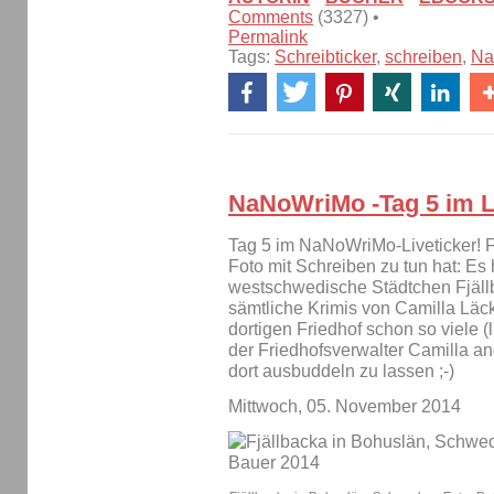
Comments
(3327) •
Permalink
Tags:
Schreibticker
,
schreiben
,
Na
NaNoWriMo -Tag 5 im L
Tag 5 im NaNoWriMo-Liveticker! Fa
Foto mit Schreiben zu tun hat: Es
westschwedische Städtchen Fjällba
sämtliche Krimis von Camilla Läc
dortigen Friedhof schon so viele 
der Friedhofsverwalter Camilla an
dort ausbuddeln zu lassen ;-)
Mittwoch, 05. November 2014