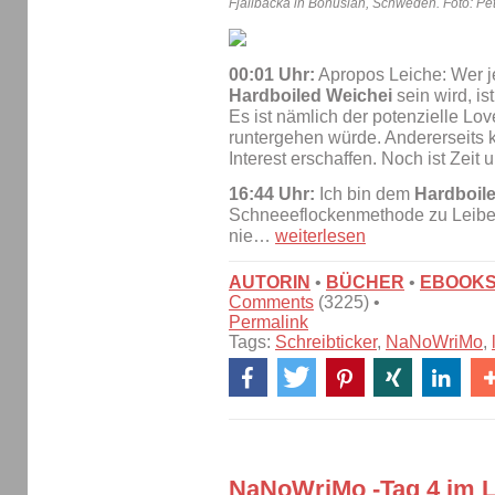
Fjällbacka in Bohuslän, Schweden. Foto: Pe
00:01 Uhr:
Apropos Leiche: Wer je
Hardboiled Weichei
sein wird, is
Es ist nämlich der potenzielle Lov
runtergehen würde. Andererseits 
Interest erschaffen. Noch ist Zeit u
16:44 Uhr:
Ich bin dem
Hardboil
Schneeeflockenmethode zu Leibe ge
nie…
weiterlesen
AUTORIN
•
BÜCHER
•
EBOOK
Comments
(3225) •
Permalink
Tags:
Schreibticker
,
NaNoWriMo
,
NaNoWriMo -Tag 4 im L