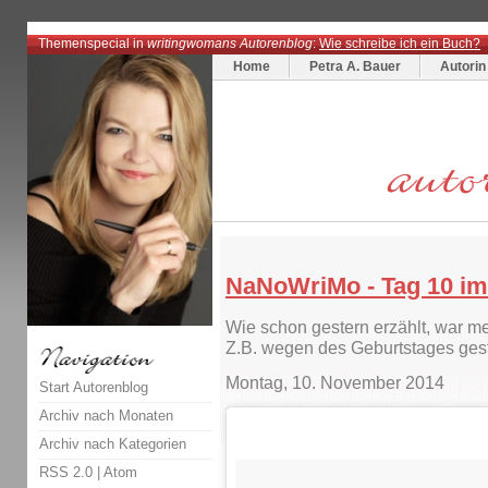
Themenspecial in
writingwomans Autorenblog
:
Wie schreibe ich ein Buch?
Home
Petra A. Bauer
Autorin
NaNoWriMo - Tag 10 im 
Wie schon gestern erzählt, war m
Z.B. wegen des Geburtstages gest
Montag, 10. November 2014
Start Autorenblog
Archiv nach Monaten
Archiv nach Kategorien
RSS 2.0
|
Atom