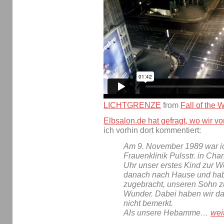
LICHTGRENZE
from
Fall of the W
Elbsalon.de hat gefragt, wo wir v
ich vorhin dort kommentiert:
Am 9. November 1989 war ic
Frauenklinik Pulsstr. in Ch
Uhr unser erstes Kind zur We
danach nach Hause und habe
zugebracht, unseren Sohn z
Wunder. Dabei haben wir d
nicht bemerkt.
Als unsere Hebamme…
wei