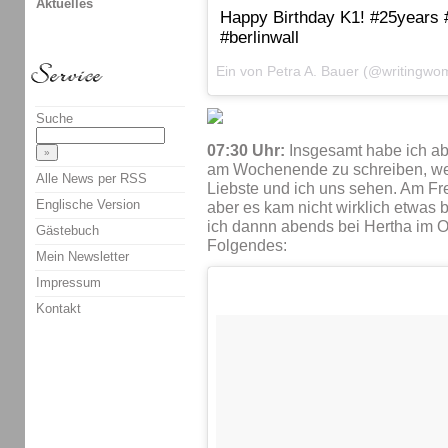
Aktuelles
Happy Birthday K1! #25years 
#berlinwall
Ein von Petra A. Bauer (@writingw
Suche
07:30 Uhr:
Insgesamt habe ich ab
am Wochenende zu schreiben, weil 
Alle News per RSS
Liebste und ich uns sehen. Am Fr
Englische Version
aber es kam nicht wirklich etwas 
ich dannn abends bei Hertha im O
Gästebuch
Folgendes:
Mein Newsletter
Impressum
Kontakt