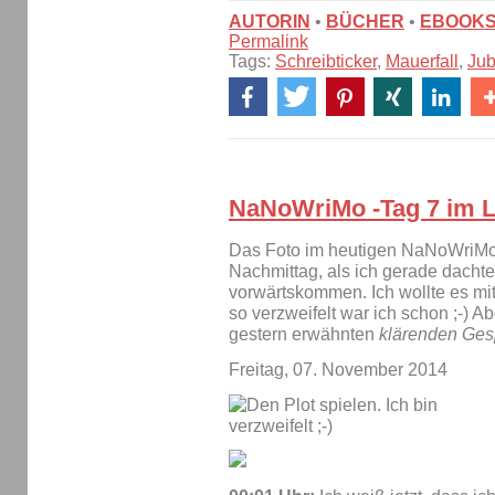
AUTORIN
•
BÜCHER
•
EBOOK
Permalink
Tags:
Schreibticker
,
Mauerfall
,
Jub
NaNoWriMo -Tag 7 im L
Das Foto im heutigen NaNoWriMo-
Nachmittag, als ich gerade dacht
vorwärtskommen. Ich wollte es mi
so verzweifelt war ich schon ;-) Ab
gestern erwähnten
klärenden Ges
Freitag, 07. November 2014