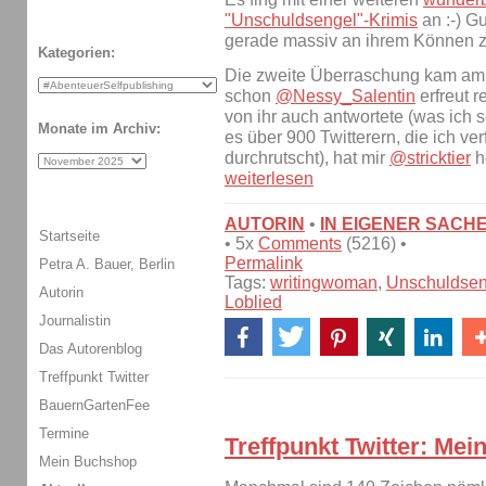
"Unschuldsengel"-Krimis
an :-) G
gerade massiv an ihrem Können zw
Kategorien:
Die zweite Überraschung kam am
schon
@Nessy_Salentin
erfreut r
von ihr auch antwortete (was ich 
Monate im Archiv:
es über 900 Twitterern, die ich ve
durchrutscht), hat mir
@stricktier
h
weiterlesen
AUTORIN
•
IN EIGENER SACH
Startseite
• 5x
Comments
(5216) •
Permalink
Petra A. Bauer, Berlin
Tags:
writingwoman
,
Unschuldsen
Autorin
Loblied
Journalistin
Das Autorenblog
Treffpunkt Twitter
BauernGartenFee
Termine
Treffpunkt Twitter: Mei
Mein Buchshop