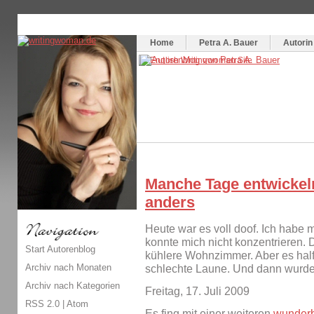
Themenspecial in
writingwomans Autorenblog
:
Wie schreibe ich ein Buch?
Home
Petra A. Bauer
Autorin
Manche Tage entwickel
anders
Heute war es voll doof. Ich habe 
konnte mich nicht konzentrieren. D
Start Autorenblog
kühlere Wohnzimmer. Aber es half n
Archiv nach Monaten
schlechte Laune. Und dann wurde 
Archiv nach Kategorien
Freitag, 17. Juli 2009
RSS 2.0
|
Atom
Es fing mit einer weiteren
wunderb