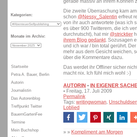
gerade massiv an ihrem Können zw
Die zweite Überraschung kam am
Kategorien:
schon
@Nessy_Salentin
erfreut r
von ihr auch antwortete (was ich 
es über 900 Twitterern, die ich ve
durchrutscht), hat mir
@stricktier
h
Monate im Archiv:
ihrem Blog gedankt
. Sozusagen 
und ich war / bin total gerührt. De
mehr aus dem Gesicht weichen, so
über die Kommentare dazu.
Startseite
Das werdet ihr Offliner sicher nic
macht nix. Ich fühl mich wohl :-)
Petra A. Bauer, Berlin
Autorin
AUTORIN
•
IN EIGENER SACH
Journalistin
• Freitag, 17. Juli 2009
Permalink
Das Autorenblog
Tags:
writingwoman
,
Unschuldsen
Treffpunkt Twitter
Loblied
BauernGartenFee
Termine
Mein Buchshop
» »
Kompliment am Morgen