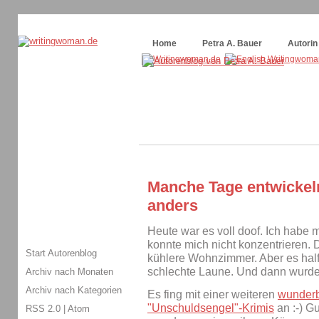
Themenspecial in
writingwomans Autorenblog
:
Wie schreibe ich ein Buch?
Home
Petra A. Bauer
Autorin
Manche Tage entwickel
anders
Heute war es voll doof. Ich habe 
konnte mich nicht konzentrieren. D
Start Autorenblog
kühlere Wohnzimmer. Aber es half n
schlechte Laune. Und dann wurde 
Archiv nach Monaten
Archiv nach Kategorien
Es fing mit einer weiteren
wunderb
"Unschuldsengel"-Krimis
an :-) G
RSS 2.0
|
Atom