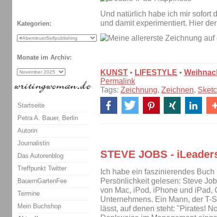
Und natürlich habe ich mir sofort
und damit experimentiert. Hier der
Kategorien:
Monate im Archiv:
KUNST
•
LIFESTYLE
•
Weihnac
Permalink
Tags:
Zeichnung
,
Zeichnen
,
Sket
Startseite
Petra A. Bauer, Berlin
Autorin
Journalistin
STEVE JOBS - iLeader
Das Autorenblog
Treffpunkt Twitter
Ich habe ein faszinierendes Buch 
Persönlichkeit gelesen: Steve Job
BauernGartenFee
von Mac, iPod, iPhone und iPad,
Termine
Unternehmens. Ein Mann, der T-Shi
Mein Buchshop
lässt, auf denen steht: "Pirates! 