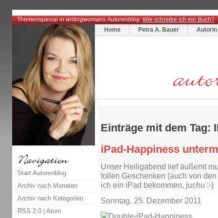
Themenspecial in
writingwomans Autorenblog
:
Wie schreibe ich ein Buch?
Home
Petra A. Bauer
Autorin
Einträge mit dem Tag: 
iPad-Happiness unter
Unser Heiligabend lief äußerst mu
Start Autorenblog
tollen Geschenken (auch von den
ich ein iPad bekommen, juchu :-)
Archiv nach Monaten
Archiv nach Kategorien
Sonntag, 25. Dezember 2011
RSS 2.0
|
Atom