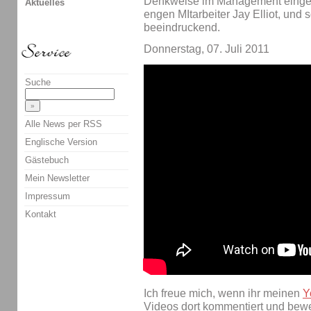
Denkweise im Management eingef
Aktuelles
engen MItarbeiter Jay Elliot, und s
beeindruckend.
Donnerstag, 07. Juli 2011
Suche
Alle News per RSS
Englische Version
Gästebuch
Mein Newsletter
Impressum
Kontakt
Ich freue mich, wenn ihr meinen
Y
Videos dort kommentiert und bewert