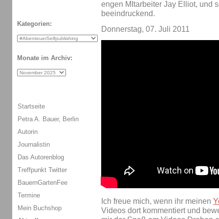
engen MItarbeiter Jay Elliot, und s
beeindruckend.
Kategorien:
Donnerstag, 07. Juli 2011
Monate im Archiv:
Startseite
Petra A. Bauer, Berlin
Autorin
Journalistin
Das Autorenblog
Treffpunkt Twitter
BauernGartenFee
Termine
Ich freue mich, wenn ihr meinen
Y
Mein Buchshop
Videos dort kommentiert und bewert