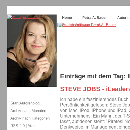
Themenspecial in
writingwomans Autorenblog
:
Wie schreibe ich ein Buch?
Home
Petra A. Bauer
Autorin
Einträge mit dem Tag: 
STEVE JOBS - iLeader
Ich habe ein faszinierendes Buch 
Start Autorenblog
Persönlichkeit gelesen: Steve Job
von Mac, iPod, iPhone und iPad,
Archiv nach Monaten
Unternehmens. Ein Mann, der T-Shi
Archiv nach Kategorien
lässt, auf denen steht: "Pirates! 
RSS 2.0
|
Atom
Denkweise im Management eingef