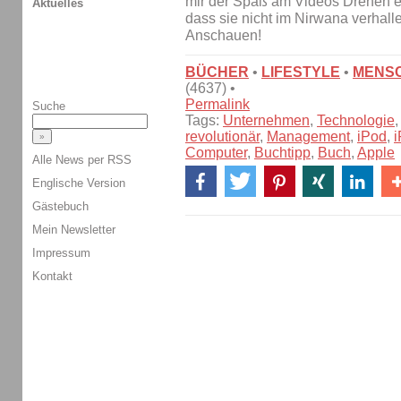
mir der Spaß am Videos Drehen er
Aktuelles
dass sie nicht im Nirwana verhalle
Anschauen!
BÜCHER
•
LIFESTYLE
•
MENS
(4637) •
Permalink
Suche
Tags:
Unternehmen
,
Technologie
revolutionär
,
Management
,
iPod
,
Computer
,
Buchtipp
,
Buch
,
Apple
Alle News per RSS
Englische Version
Gästebuch
Mein Newsletter
Impressum
Kontakt