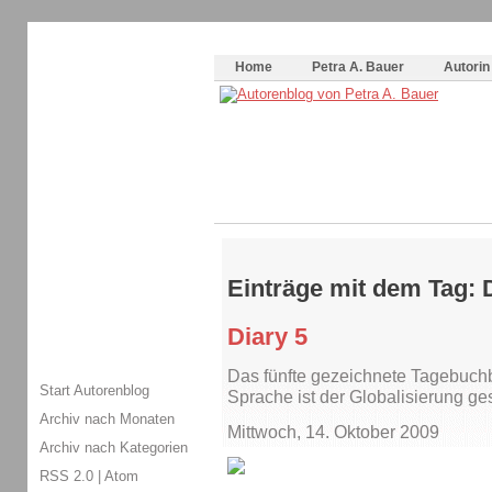
Themenspecial in
writingwomans Autorenblog
:
Wie schreibe ich ein Buch?
Home
Petra A. Bauer
Autorin
Einträge mit dem Tag: 
Diary 5
Das fünfte gezeichnete Tagebuchb
Start Autorenblog
Sprache ist der Globalisierung ges
Archiv nach Monaten
Mittwoch, 14. Oktober 2009
Archiv nach Kategorien
RSS 2.0
|
Atom