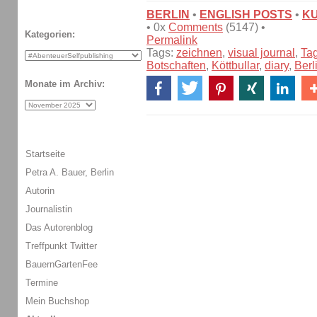
BERLIN
•
ENGLISH POSTS
•
K
• 0x
Comments
(5147) •
Kategorien:
Permalink
Tags:
zeichnen
,
visual journal
,
Ta
Botschaften
,
Köttbullar
,
diary
,
Berl
Monate im Archiv:
Startseite
Petra A. Bauer, Berlin
Autorin
Journalistin
Das Autorenblog
Treffpunkt Twitter
BauernGartenFee
Termine
Mein Buchshop