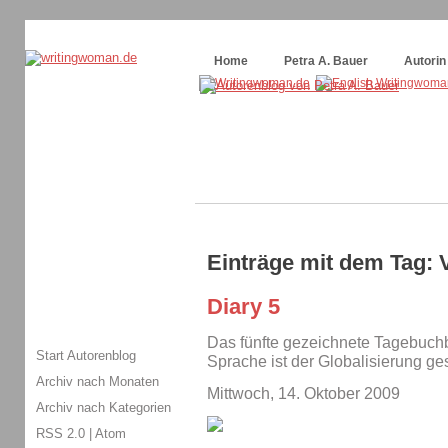
Themenspecial in
writingwomans Autorenblog
:
Wie schreibe ich ein Buch?
Home
Petra A. Bauer
Autorin
Einträge mit dem Tag: 
Diary 5
Das fünfte gezeichnete Tagebuchb
Start Autorenblog
Sprache ist der Globalisierung ges
Archiv nach Monaten
Mittwoch, 14. Oktober 2009
Archiv nach Kategorien
RSS 2.0
|
Atom