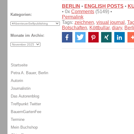
BERLIN
•
ENGLISH POSTS
•
K
• 0x
Comments
(5149) •
Kategorien:
Permalink
Tags:
zeichnen
,
visual journal
,
Ta
Botschaften
,
Köttbullar
,
diary
,
Berl
Monate im Archiv:
Startseite
Petra A. Bauer, Berlin
Autorin
Journalistin
Das Autorenblog
Treffpunkt Twitter
BauernGartenFee
Termine
Mein Buchshop